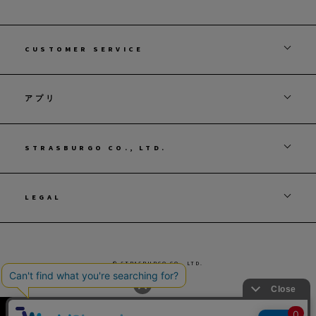
CUSTOMER SERVICE
アプリ
STRASBURGO CO., LTD.
LEGAL
© STRASBURGO CO., LTD.