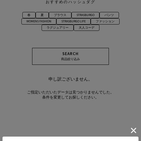
おすすめのハッシュダグ
春
夏
ブラウス
STRASBURGO
パンツ
WOMENS FASHION
STRASBURGO LIFE
ファッション
ラグジュアリー
大人コーデ
SEARCH
商品絞り込み
申し訳ございません。
ご指定いただいたデータは見つかりませんでした。
条件を変更してお探しください。