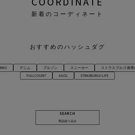
COORDINATE
新着のコーディネート
おすすめのハッシュダグ
ERNO
デニム
ブルゾン
スニーカー
ストラスブルゴ 南青
FULLCOUNT
AGOL
STRASBURGO LIFE
SEARCH
商品絞り込み