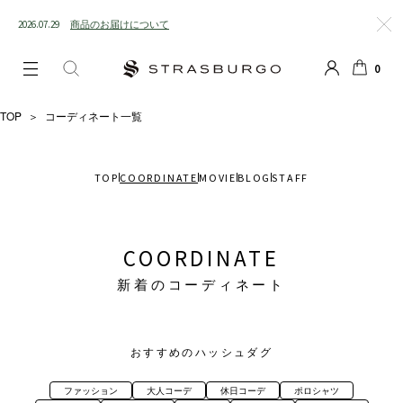
2026.07.29
商品のお届けについて
閉じ
0
る
LOGIN
SEARCH
カー
ト
TOP
＞
コーディネート一覧
TOP
COORDINATE
MOVIE
BLOG
STAFF
COORDINATE
新着のコーディネート
おすすめのハッシュダグ
ファッション
大人コーデ
休日コーデ
ポロシャツ