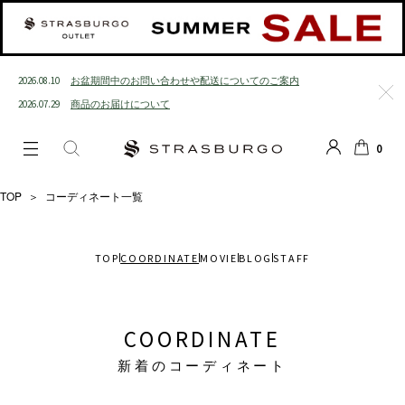
2026.08.10
お盆期間中のお問い合わせや配送についてのご案内
2026.07.29
商品のお届けについて
閉じ
る
0
LOGIN
SEARCH
カー
ト
TOP
＞
コーディネート一覧
TOP
COORDINATE
MOVIE
BLOG
STAFF
COORDINATE
新着のコーディネート