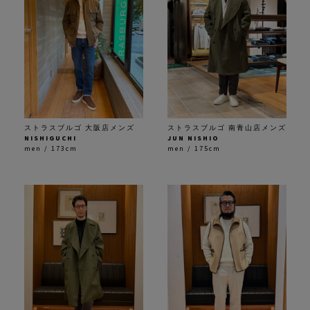
ストラスブルゴ 大阪店メンズ
ストラスブルゴ 南青山店メンズ
NISHIGUCHI
JUN NISHIO
men / 173cm
men / 175cm