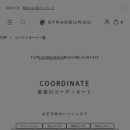
2026.07.29
商品のお届けについて
閉じ
0
る
LOGIN
SEARCH
カー
ト
TOP
＞
コーディネート一覧
TOP
COORDINATE
MOVIE
BLOG
STAFF
COORDINATE
新着のコーディネート
おすすめのハッシュダグ
ファッション
大人コーデ
休日コーデ
ポロシャツ