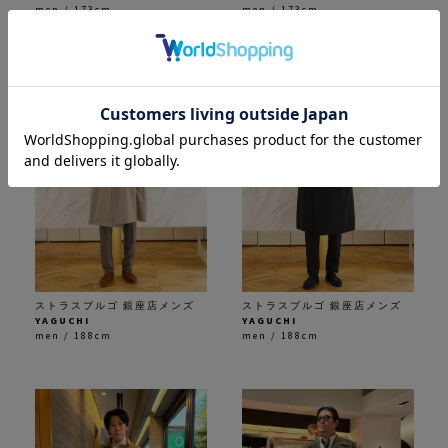
men / 173cm
men / 173cm
ストラスブルゴ 銀座店メンズ
ストラスブルゴ 銀座店メンズ
YAGUCHI
YAGUCHI
men / 188cm
men / 188cm