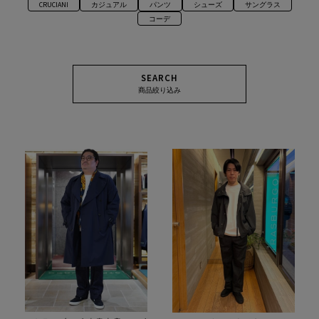
CRUCIANI
カジュアル
パンツ
シューズ
サングラス
コーデ
SEARCH
商品絞り込み