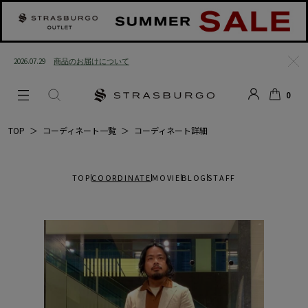
2026.07.29
商品のお届けについて
閉じ
0
る
LOGIN
SEARCH
カー
TOP
＞
コーディネート一覧
＞
コーディネート詳細
ト
TOP
COORDINATE
MOVIE
BLOG
STAFF