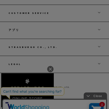
CUSTOMER SERVICE
アプリ
STRASBURGO CO., LTD.
LEGAL
© STRASBURGO CO., LTD.