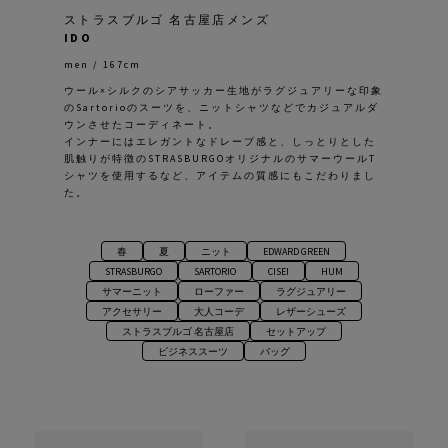
ストラスブルゴ 名古屋店メンズ
IDO
men / 167cm
ウール×シルクのシアサッカー生地がラグジュアリーな印象
のSartorioのスーツを、ニットシャツなどでカジュアルダ
ウンさせたコーディネート。
インナーにはエレガントなドレープ感と、しっとりとした
肌触りが特徴のSTRASBURGOオリジナルのサマーウールT
シャツを使用するなど、アイテムの質感にもこだわりまし
た。
春
夏
ニット
EDWARD GREEN
STRASBURGO
SARTORIO
CISEI
HUM
サマーニット
ローファー
ラグジュアリー
アクセサリー
大人コーデ
レザーシューズ
ストラスブルゴ 名古屋店
セットアップ
ビジネススーツ
バッグ