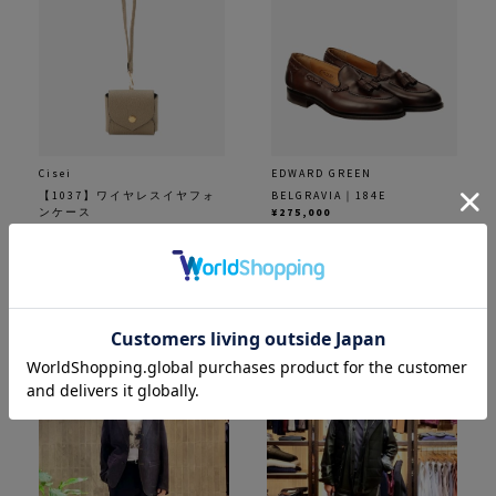
Cisei
EDWARD GREEN
【1037】ワイヤレスイヤフォ
BELGRAVIA｜184E
ンケース
¥275,000
¥50,600
着用カラー：
DARK OAK
着用カラー：
ベージュ
着用サイズ：6.5
着用サイズ：F