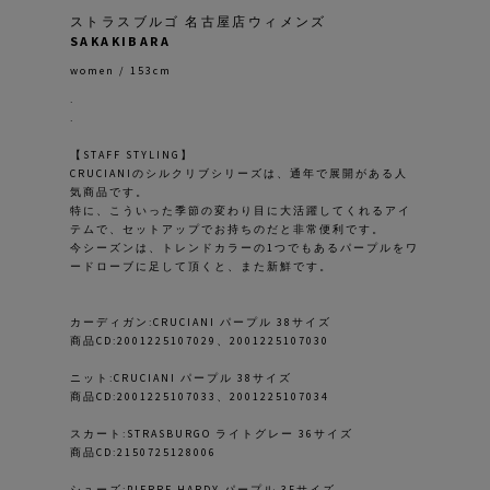
ストラスブルゴ 名古屋店ウィメンズ
SAKAKIBARA
women / 153cm
.
.
【STAFF STYLING】
CRUCIANIのシルクリブシリーズは、通年で展開がある人
気商品です。
特に、こういった季節の変わり目に大活躍してくれるアイ
テムで、セットアップでお持ちのだと非常便利です。
今シーズンは、トレンドカラーの1つでもあるパープルをワ
ードローブに足して頂くと、また新鮮です。
カーディガン:CRUCIANI パープル 38サイズ
商品CD:2001225107029、2001225107030
ニット:CRUCIANI パープル 38サイズ
商品CD:2001225107033、2001225107034
スカート:STRASBURGO ライトグレー 36サイズ
商品CD:2150725128006
シューズ:PIERRE HARDY パープル 35サイズ