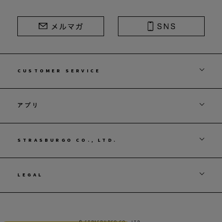
CUSTOMER SERVICE
アプリ
STRASBURGO CO., LTD.
LEGAL
© STRASBURGO CO., LTD.