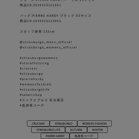
商品CD:2039325121001
バッグ:PIERRE HARDY ブラック OSサイズ
商品CD:2039325122001
スタッフ身長:153cm
@strasburgo_mens_official
@strasburgo_womens_official
#strasburgowomens
#ststaffstyling
#cruciani
#strasburgo
#pierrehardy
#womensfashion
#strasburgolife
#selectshop
#ストラスブルゴ 名古屋店
#低身長コーデ
CRUCIANI
STRASBURGO
WOMENS FASHION
STRASBURGO LIFE
AUTUMN
WINTER
PIERRE HARDY
低身長コーデ