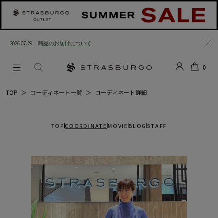
2026.07.29
商品のお届けについて
閉じ
0
る
LOGIN
SEARCH
カー
TOP
＞
コーディネート一覧
＞
コーディネート詳細
ト
TOP
COORDINATE
MOVIE
BLOG
STAFF