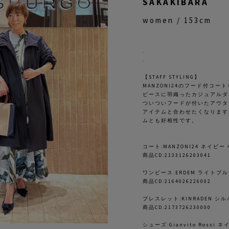
SAKAKIBARA
women / 153cm
.
.
【STAFF STYLING】
MANZONI24のフード付コ
ピースに羽織ったカジュアルダ
ついついフードが付いたアウタ
アイテムと合わせたくなります
ムとも好相性です。
コート:MANZONI24 ネイビー
商品CD:2133126203041
ワンピース:ERDEM ライトブル
商品CD:2164026226002
ブレスレット:KINRADEN シル
商品CD:2173726230000
シューズ:Gianvito Rossi 