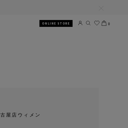
閉
じ
る
ONLINE STORE
0
SEARCH
お
CART
気
に
入
り
名古屋店ウィメン