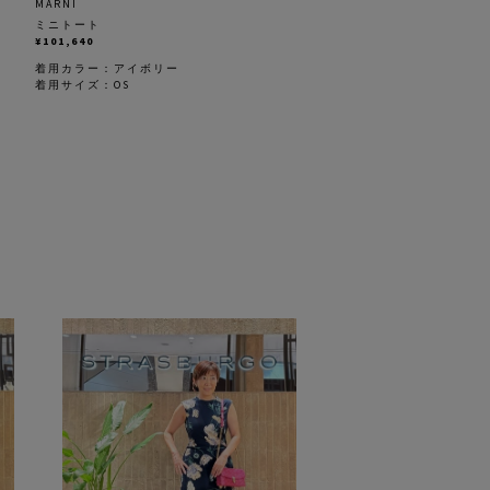
MARNI
ミニトート
¥101,640
着用カラー：
アイボリー
着用サイズ：OS