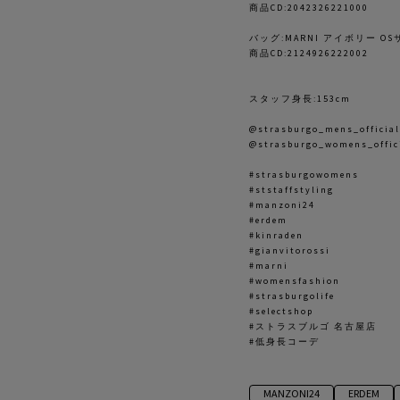
商品CD:2042326221000
バッグ:MARNI アイボリー O
商品CD:2124926222002
スタッフ身長:153cm
@strasburgo_mens_official
@strasburgo_womens_offic
#strasburgowomens
#ststaffstyling
#manzoni24
#erdem
#kinraden
#gianvitorossi
#marni
#womensfashion
#strasburgolife
#selectshop
#ストラスブルゴ 名古屋店
#低身長コーデ
MANZONI24
ERDEM