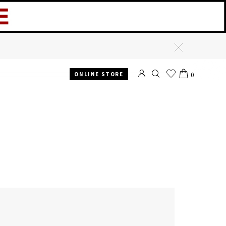
閉
じ
る
ONLINE STORE
0
SEARCH
お
CART
気
に
入
り