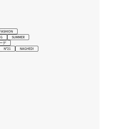
FASHION
NG
SUMMER
ーデ
N°21
NAGHEDI