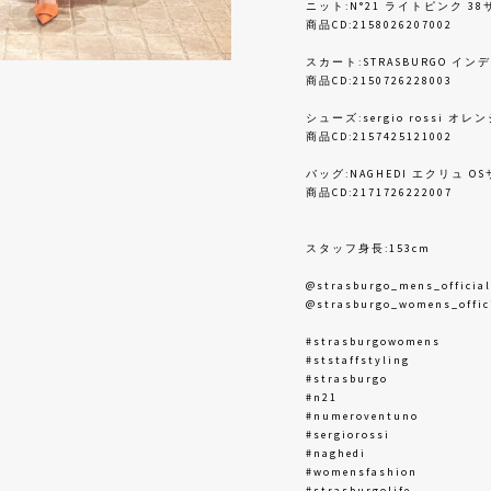
ニット:N°21 ライトピンク 3
商品CD:2158026207002
スカート:STRASBURGO イン
商品CD:2150726228003
シューズ:sergio rossi オレ
商品CD:2157425121002
バッグ:NAGHEDI エクリュ O
商品CD:2171726222007
スタッフ身長:153cm
@strasburgo_mens_official
@strasburgo_womens_offic
#strasburgowomens
#ststaffstyling
#strasburgo
#n21
#numeroventuno
#sergiorossi
#naghedi
#womensfashion
#strasburgolife