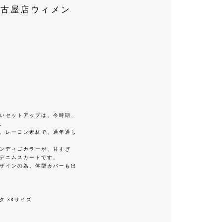
名古屋店ウィメン
いセットアップは、今時期、
。
、レーヨン素材で、通年通し
ンディゴカラーが、甘すぎ
デニムスカートです。
ザインの為、体型カバーも出
ク 38サイズ