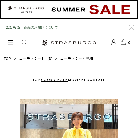
2026.07.29
商品のお届けについて
閉じ
0
る
LOGIN
SEARCH
カー
TOP
＞
コーディネート一覧
＞
コーディネート詳細
ト
TOP
COORDINATE
MOVIE
BLOG
STAFF