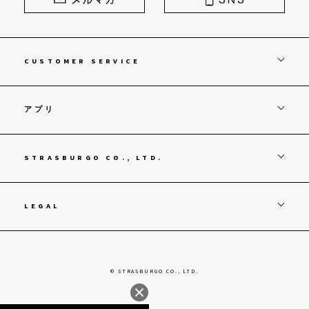
CUSTOMER SERVICE
アプリ
STRASBURGO CO., LTD.
LEGAL
© STRASBURGO CO., LTD.