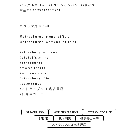
バッグ:MOREAU PARIS シャンパン OSサイズ
商品CD:2173625222001
スタッフ身長:153cm
@strasburgo_mens_official
@strasburgo_womens_official
#strasburgowomens
#ststaffstyling
#strasburgo
#moreauparis
#womensfashion
#strasburgolife
#selectshop
#ストラスブルゴ 名古屋店
#低身長コーデ
STRASBURGO
WOMENS FASHION
STRASBURGO LIFE
SPRING
SUMMER
低身長コーデ
ストラスブルゴ 名古屋店