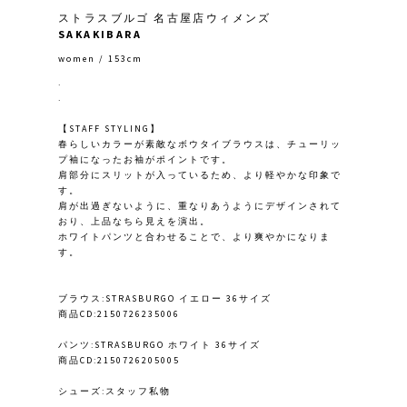
ストラスブルゴ 名古屋店ウィメンズ
SAKAKIBARA
women / 153cm
.
.
【STAFF STYLING】
春らしいカラーが素敵なボウタイブラウスは、チューリッ
プ袖になったお袖がポイントです。
肩部分にスリットが入っているため、より軽やかな印象で
す。
肩が出過ぎないように、重なりあうようにデザインされて
おり、上品なちら見えを演出。
ホワイトパンツと合わせることで、より爽やかになりま
す。
ブラウス:STRASBURGO イエロー 36サイズ
商品CD:2150726235006
パンツ:STRASBURGO ホワイト 36サイズ
商品CD:2150726205005
シューズ:スタッフ私物