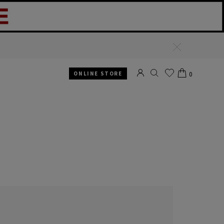
閉
じ
る
ONLINE STORE
0
SEARCH
お
CART
気
に
入
り