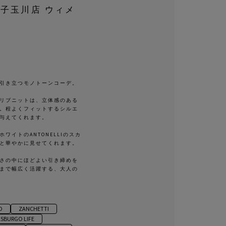
子玉川店 ウィメ
引き立つモノトーンコーデ。
リブニットは、立体感のある
。程よくフィットするシルエ
与えてくれます。
ワイトのANTONELLIのスカ
と華やかに見せてくれます。
さの中にほどよい引き締めを
まで幅広く活躍する、大人の
O
ZANCHETTI
SBURGO LIFE