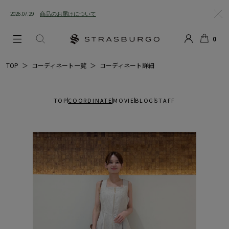
2026.07.29
商品のお届けについて
閉じ
0
る
LOGIN
SEARCH
カー
TOP
＞
コーディネート一覧
＞
コーディネート詳細
ト
TOP
COORDINATE
MOVIE
BLOG
STAFF