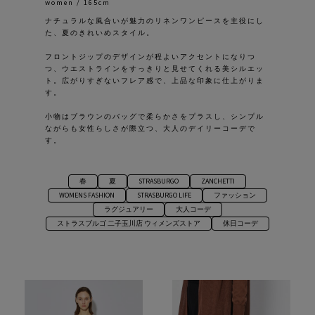
women / 165cm
ナチュラルな風合いが魅力のリネンワンピースを主役にし
た、夏のきれいめスタイル。
フロントジップのデザインが程よいアクセントになりつ
つ、ウエストラインをすっきりと見せてくれる美シルエッ
ト。広がりすぎないフレア感で、上品な印象に仕上がりま
す。
小物はブラウンのバッグで柔らかさをプラスし、シンプル
ながらも女性らしさが際立つ、大人のデイリーコーデで
す。
春
夏
STRASBURGO
ZANCHETTI
WOMENS FASHION
STRASBURGO LIFE
ファッション
ラグジュアリー
大人コーデ
ストラスブルゴ 二子玉川店 ウィメンズストア
休日コーデ