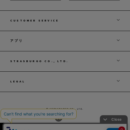
CUSTOMER SERVICE
アプリ
STRASBURGO CO., LTD.
LEGAL
© STRASBURGO CO., LTD.