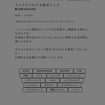
ストラスブルゴ 大阪店メンズ
NISHIGUCHI
men / 173cm
【Sartorio】のウールスーツのコーディネート。
ベーシックな無地のスーツですが軽快さと機能性を高めた
モデルです。
生地感と明るめのネイビーがこれからの季節でも清涼感を
感じさせます。
ネクタイは今シーズン入荷の【kiton】を着用しておりま
す。
お問合せは店舗までお願いいたします。
KITON
EDWARD GREEN
SARTORIO
CISEI
FRAY
ドレス
シューズ
ファッション
レザーシューズ
ベルト
シンプルコーデ
ビジネス
ネクタイ
ビジネスシャツ
ビジネススーツ
通勤スタイル
バッグ