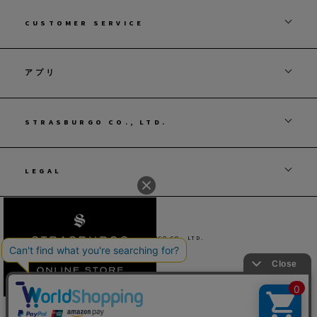
CUSTOMER SERVICE
アプリ
STRASBURGO CO., LTD.
LEGAL
© STRASBURGO CO., LTD.