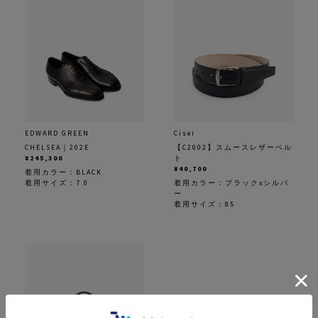
EDWARD GREEN
Cisei
CHELSEA｜202E
【C2002】スムースレザーベル
¥245,300
ト
¥40,700
着用カラー：
BLACK
着用サイズ：7.0
着用カラー：
ブラックxシルバ
ー
着用サイズ：85