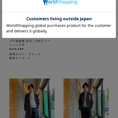
Cisei
【干場義雅 別注｜946】トー
トバッグM
¥210,100
着用カラー：
ブラック
着用サイズ：F