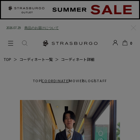
2026.07.29
商品のお届けについて
閉じ
0
る
LOGIN
SEARCH
カー
TOP
＞
コーディネート一覧
＞
コーディネート詳細
ト
TOP
COORDINATE
MOVIE
BLOG
STAFF