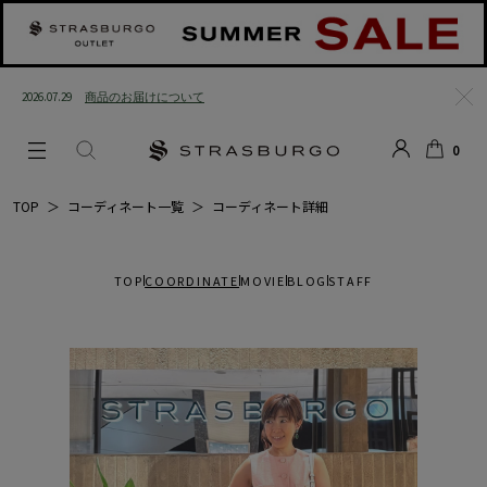
2026.07.29
商品のお届けについて
閉じ
0
る
LOGIN
SEARCH
カー
TOP
＞
コーディネート一覧
＞
コーディネート詳細
ト
TOP
COORDINATE
MOVIE
BLOG
STAFF