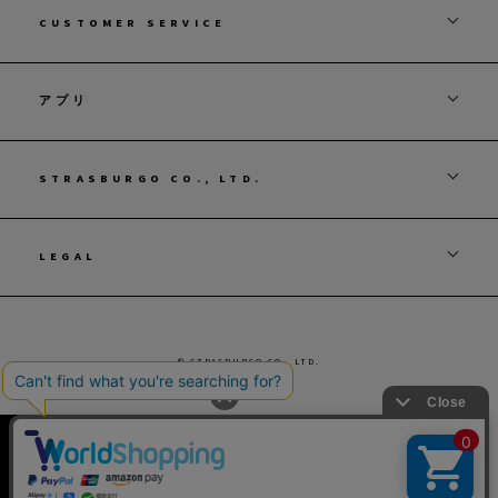
CUSTOMER SERVICE
アプリ
STRASBURGO CO., LTD.
LEGAL
© STRASBURGO CO., LTD.