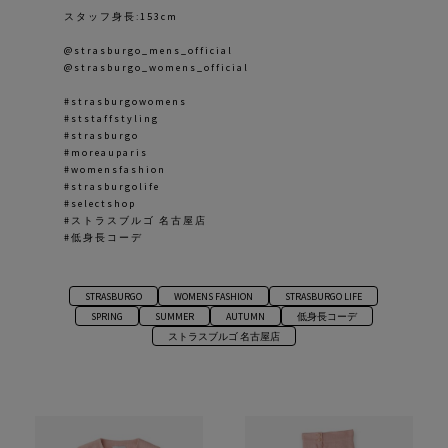
スタッフ身長:153cm
@strasburgo_mens_official
@strasburgo_womens_official
#strasburgowomens
#ststaffstyling
#strasburgo
#moreauparis
#womensfashion
#strasburgolife
#selectshop
#ストラスブルゴ 名古屋店
#低身長コーデ
STRASBURGO
WOMENS FASHION
STRASBURGO LIFE
SPRING
SUMMER
AUTUMN
低身長コーデ
ストラスブルゴ 名古屋店