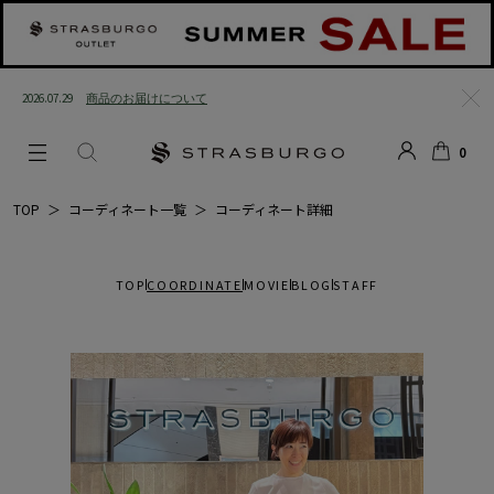
2026.07.29
商品のお届けについて
閉じ
0
る
LOGIN
SEARCH
カー
TOP
＞
コーディネート一覧
＞
コーディネート詳細
ト
TOP
COORDINATE
MOVIE
BLOG
STAFF