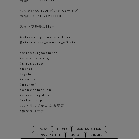
商品CD:2118826221001
バッグ:NAGHEDI ピンク OSサイズ
商品CD:2171726222003
スタッフ身長:153cm
@strasburgo_mens_official
@strasburgo_womens_official
#strasburgowomens
#ststaffstyling
#strasburgo
#herno
#cyclas
#ilsandalo
#naghedi
#womensfashion
#strasburgolife
#selectshop
#ストラスブルゴ 名古屋店
#低身長コーデ
CYCLAS
HERNO
WOMENS FASHION
STRASBURGO LIFE
SPRING
SUMMER