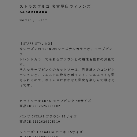
ストラスブルゴ 名古屋店ウィメンズ
SAKAKIBARA
women / 153cm
.
.
【STAFF STYLING】
今シーズンのHERNOのシーズナルカラーが、モーブピン
ク。
トレンドカラーでもあるブラウンとの相性も抜群のお色で
す。
そんなモーブピンクのカットソーは、異素材とのコンビネ
ーションと、ウエストの絞りがポイント。シルエットを変
えられるので、ボトムスに合わせた変化を楽しんで頂けそ
うです。
カットソー:HERNO モーブピンク 40サイズ
商品CD:2032526208002
パンツ:CYCLAS ブラウン 36サイズ
商品CD:2162626205010
シューズ:il sandalo カーキ 35サイズ