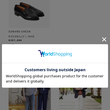
EDWARD GREEN
PICCADILLY｜184E
¥257,400
着用カラー：
BLACK
着用サイズ：6.5