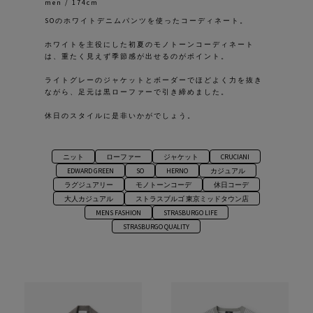
men / 174cm
SOのホワイトデニムパンツを使ったコーディネート。
ホワイトを主役にした初夏のモノトーンコーディネート
は、重たく見えず季節感が出せるのがポイント。
ライトグレーのジャケットとボーダーでほどよく力を抜き
ながら、足元は黒ローファーで引き締めました。
休日のスタイルに是非いかがでしょう。
ニット
ローファー
ジャケット
CRUCIANI
EDWARD GREEN
SO
HERNO
カジュアル
ラグジュアリー
モノトーンコーデ
休日コーデ
大人カジュアル
ストラスブルゴ 東京ミッドタウン店
MENS FASHION
STRASBURGO LIFE
STRASBURGO QUALITY