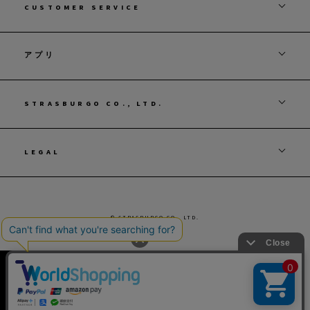
CUSTOMER SERVICE
アプリ
STRASBURGO CO., LTD.
LEGAL
© STRASBURGO CO., LTD.