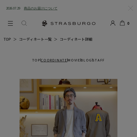
2026.07.29
商品のお届けについて
閉じ
0
る
LOGIN
SEARCH
カー
TOP
＞
コーディネート一覧
＞
コーディネート詳細
ト
TOP
COORDINATE
MOVIE
BLOG
STAFF