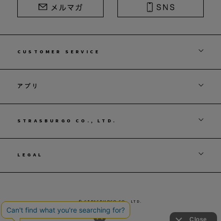
CUSTOMER SERVICE
アプリ
STRASBURGO CO., LTD.
LEGAL
© STRASBURGO CO., LTD.