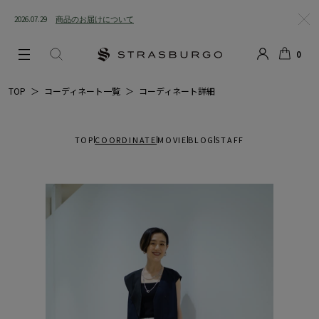
2026.07.29
商品のお届けについて
閉じ
0
る
LOGIN
SEARCH
カー
TOP
＞
コーディネート一覧
＞
コーディネート詳細
ト
TOP
COORDINATE
MOVIE
BLOG
STAFF