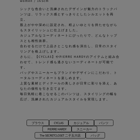
women / 165cm
シックな色合いと洗練されたデザインが魅力のトラックパ
ンツは、リラックス感とすっきりとしたシルエットを両
立。
股上がやや深めに設定され、程よいゆとりを持たせながら
もスタイリッシュに仕上げました。
カジュアルなコーディネートにぴったりで、どんなトップ
スとも相性抜群。
合わせるだけで上品さとこなれ感を演出し、日常のスタイ
リングを格上げします。
さらに、【CYCLAS】やPIERRE HARDYのアイテムと組み合
わせて、トレンド感も逃さないコーディネートが可能で
す。
バッグやスニーカーもブランドやデザインにこだわり、ト
ータルコーディネートを楽しめます。
上質な素材とディテールの美しさが日常に彩りを添え、あ
なたの個性を引き立てます。
毎日気軽に着こなせるこのパンツは、スタイリングの幅を
広げ、洗練されたカジュアルスタイルを実現します。
ブラウス
CYCLAS
カジュアル
パンツ
PIERRE HARDY
スニーカー
The SECRETCLOSET 二子玉川店
バッグ