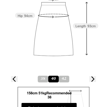
Hip
94cm
Length
93cm
38
40
42
158cm 51kgRecommended
38