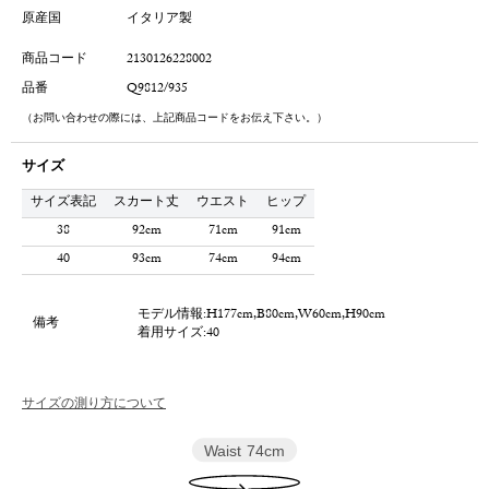
原産国
イタリア製
商品コード
2130126228002
品番
Q9812/935
（お問い合わせの際には、上記商品コードをお伝え下さい。）
サイズ
サイズ表記
スカート丈
ウエスト
ヒップ
38
92cm
71cm
91cm
40
93cm
74cm
94cm
モデル情報:H177cm,B80cm,W60cm,H90cm
備考
着用サイズ:40
サイズの測り方について
Waist
74cm