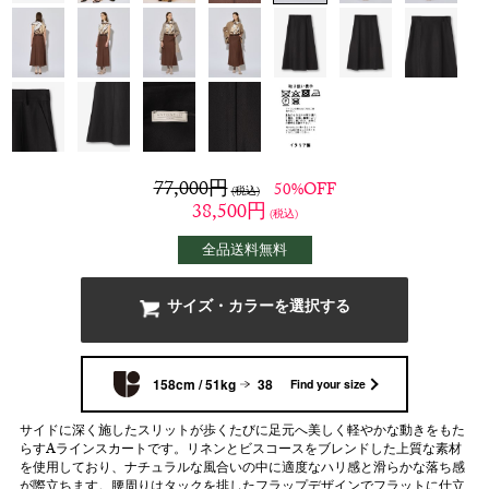
77,000
円
50%OFF
(税込)
38,500
円
(税込)
全品送料無料
サイズ・カラーを選択する
158cm / 51kg
38
Find your size
サイドに深く施したスリットが歩くたびに足元へ美しく軽やかな動きをもた
らすAラインスカートです。リネンとビスコースをブレンドした上質な素材
を使用しており、ナチュラルな風合いの中に適度なハリ感と滑らかな落ち感
が際立ちます。腰周りはタックを排したフラップデザインでフラットに仕立