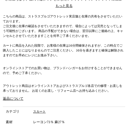
てられており、ベルトループを備えることで綺麗めなウエストラインを魅せ
もっと見る
ます。深みのあるブラウンのカラーリングが、大人の日常着に落ち着いた雰
囲気をもたらします。シンプルなカットソーやニットをあわせたデイリース
こちらの商品は、ストラスブルゴアウトレット実店舗と在庫の共有をさせていただい
タイルはもちろん、ブラウスや同素材のジャケットをあわせた品格漂うセッ
ております。
トアップスタイルまで幅広く活躍します。
ご注文後に在庫の確認をさせていただきますので、場合によっては完売となってしま
う可能性がございます。 商品の手配ができない場合は、翌日以降にご連絡の上、キャ
ンセルとさせていただきますことを何卒ご了承くださいませ。
カートに商品を入れた段階で、お客様の在庫は30分間確保されますが、この時点でご
購入したことにはなりませんのでご注意ください。 30分を過ぎますと確保は解除され
ますのでお早めにレジにお進み下さい。
オンラインストアでのお買い物は、ブランドハンガーをお付けすることができません
ので、予めご了承ください。
アウトレット商品はオンラインストアおよびストラスブルゴ各店での修理・お直しを
承っておりません。 お近くのお直し・リフォーム店へお持ち込みください。
返品について
カテゴリ
スカート
素材
レーヨン73％ 麻27％