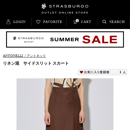
0
LOGIN
FAVORITE
CART
SEARCH
ANTONELLI
/
アントネッリ
リネン混 サイドスリット スカート
1