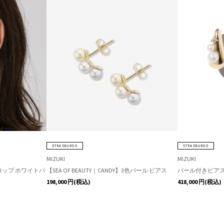
STRASBURGO
STRASBURGO
MIZUKI
MIZUKI
】ドロップ ホワイトパ
【SEA OF BEAUTY｜CANDY】3色パール ピアス
パール付きピア
198,000
円(税込)
418,000
円(税込)