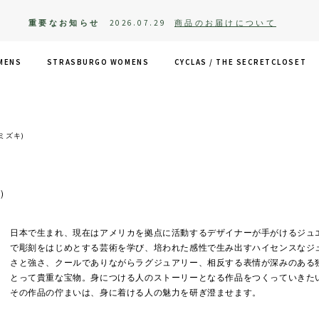
重要なお知らせ
2026.07.29
商品のお届けについて
MENS
STRASBURGO WOMENS
CYCLAS /
THE SECRETCLOSET
(ミズキ)
)
日本で生まれ、現在はアメリカを拠点に活動するデザイナーが手がけるジュエリ
で彫刻をはじめとする芸術を学び、培われた感性で生み出すハイセンスなジ
さと強さ、クールでありながらラグジュアリー、相反する表情が深みのある
とって貴重な宝物。身につける人のストーリーとなる作品をつくっていきた
その作品の佇まいは、身に着ける人の魅力を研ぎ澄ませます。