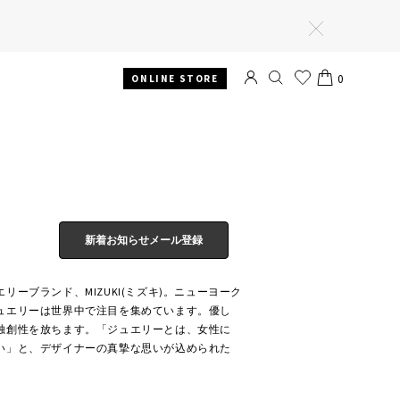
閉
じ
る
0
ONLINE STORE
SEARCH
お気
CART
に入
り
新着お知らせメール登録
ーブランド、MIZUKI(ミズキ)。ニューヨーク
ュエリーは世界中で注目を集めています。優し
独創性を放ちます。「ジュエリーとは、女性に
い」と、デザイナーの真摯な思いが込められた