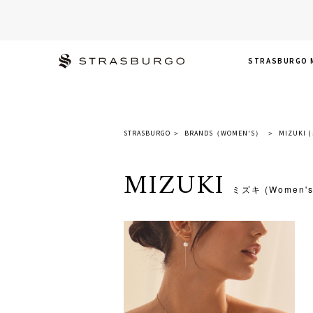
STRASBURGO 
STRASBURGO
＞
BRANDS（WOMEN'S）
＞
MIZUKI 
MIZUKI
ミズキ (Women's