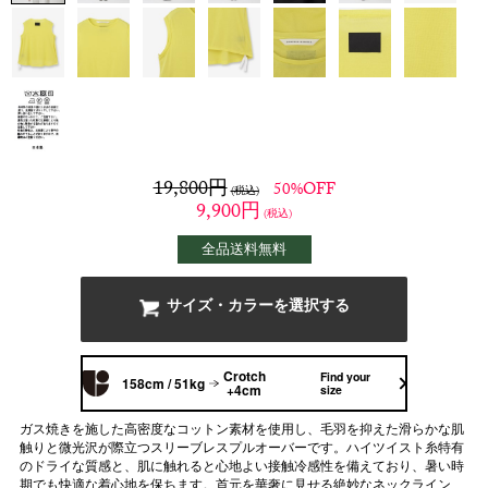
19,800
円
50%OFF
(税込)
9,900
円
(税込)
全品送料無料
サイズ・カラーを選択する
Crotch
Find your
158cm / 51kg
+4cm
size
ガス焼きを施した高密度なコットン素材を使用し、毛羽を抑えた滑らかな肌
触りと微光沢が際立つスリーブレスプルオーバーです。ハイツイスト糸特有
のドライな質感と、肌に触れると心地よい接触冷感性を備えており、暑い時
期でも快適な着心地を保ちます。首元を華奢に見せる絶妙なネックライン