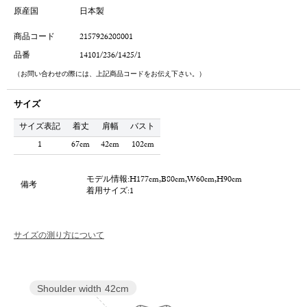
原産国
日本製
商品コード
2157926208001
品番
14101/236/1425/1
（お問い合わせの際には、上記商品コードをお伝え下さい。）
サイズ
サイズ表記
着丈
肩幅
バスト
1
67cm
42cm
102cm
モデル情報:H177cm,B80cm,W60cm,H90cm
備考
着用サイズ:1
サイズの測り方について
Shoulder width
42cm