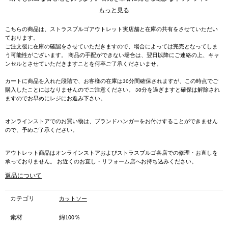
と、肩先まで優しく覆うスクエアなシルエットが、一枚で着用した際も安心
もっと見る
感のある柔らかな佇まいを生み出します。裾の両脇にあしらわれたリボンを
絞ることでブラウジングが可能になっており、結ばずに垂らせば後ろ丈がゆ
こちらの商品は、ストラスブルゴアウトレット実店舗と在庫の共有をさせていただい
るやかに長くなるカーブを描き、異なる表情を楽しめるのが魅力です。カジ
ております。
ュアルな日常着としてはもちろん、構築的なフォルムが知的な印象を与え、
ご注文後に在庫の確認をさせていただきますので、場合によっては完売となってしま
ボトムスを選ばず洗練されたコーディネートを支えます。
う可能性がございます。 商品の手配ができない場合は、翌日以降にご連絡の上、キャ
ンセルとさせていただきますことを何卒ご了承くださいませ。
カートに商品を入れた段階で、お客様の在庫は30分間確保されますが、この時点でご
購入したことにはなりませんのでご注意ください。 30分を過ぎますと確保は解除され
ますのでお早めにレジにお進み下さい。
オンラインストアでのお買い物は、ブランドハンガーをお付けすることができません
ので、予めご了承ください。
アウトレット商品はオンラインストアおよびストラスブルゴ各店での修理・お直しを
承っておりません。 お近くのお直し・リフォーム店へお持ち込みください。
返品について
カテゴリ
カットソー
素材
綿100％