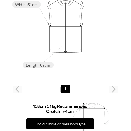
Width
51cm
Length
67cm
1
158cm 51kgRecommended
Crotch +4cm
Find out more on your body type