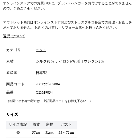
オンラインストアでのお買い物は、ブランドハンガーをお付けすることができません
ので、予めご了承ください。
アウトレット商品はオンラインストアおよびストラスブルゴ各店での修理・お直しを
承っておりません。 お近くのお直し・リフォーム店へお持ち込みください。
返品について
カテゴリ
ニット
素材
シルク92％ ナイロン6％ ポリウレタン2％
原産国
日本製
商品コード
2001225207004
品番
CDM9054
（お問い合わせの際には、上記商品コードをお伝え下さい。）
サイズ
サイズ表記
着丈
肩幅
バスト
40
57cm
31cm
53～73cm