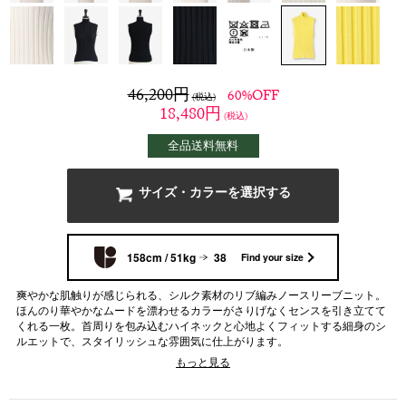
46,200
円
60%OFF
(税込)
18,480
円
(税込)
全品送料無料
サイズ・カラーを選択する
158cm / 51kg
38
Find your size
爽やかな肌触りが感じられる、シルク素材のリブ編みノースリーブニット。
ほんのり華やかなムードを漂わせるカラーがさりげなくセンスを引き立てて
くれる一枚。首周りを包み込むハイネックと心地よくフィットする細身のシ
ルエットで、スタイリッシュな雰囲気に仕上がります。
【アンサンブル・同素材商品】
もっと見る
商品ページはこちら
←クリック
商品ページはこちら
←クリック