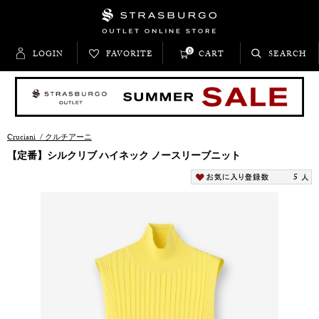
0
LOGIN
FAVORITE
CART
SEARCH
Cruciani
/
クルチアーニ
【定番】シルクリブ ハイネック ノースリーブニット
5