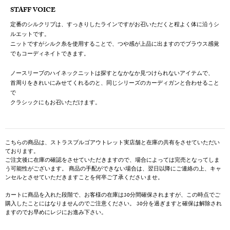
STAFF VOICE
定番のシルクリブは、すっきりしたラインですがお召いただくと程よく体に沿うシ
ルエットです。
ニットですがシルク糸を使用することで、つや感が上品に出ますのでブラウス感覚
でもコーディネイトできます。
ノースリーブのハイネックニットは探すとなかなか見つけられないアイテムで、
首周りをきれいにみせてくれるのと、同じシリーズのカーディガンと合わせること
で
クラシックにもお召いただけます。
こちらの商品は、ストラスブルゴアウトレット実店舗と在庫の共有をさせていただい
ております。
ご注文後に在庫の確認をさせていただきますので、場合によっては完売となってしま
う可能性がございます。 商品の手配ができない場合は、翌日以降にご連絡の上、キャ
ンセルとさせていただきますことを何卒ご了承くださいませ。
カートに商品を入れた段階で、お客様の在庫は30分間確保されますが、この時点でご
購入したことにはなりませんのでご注意ください。 30分を過ぎますと確保は解除され
ますのでお早めにレジにお進み下さい。