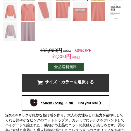
132,000
円
60%OFF
(税込)
52,800
円
(税込)
全品送料無料
サイズ・カラーを選択する
158cm / 51kg
38
Find your size
深めのVネックが絶妙な抜け感を作り、大人の女性らしい魅力を後押しして
くれる鮮やかなピンクのニットトップス。カシミヤにシルクをブレンドして
ハイゲージで編まれた、繊細かつ上品なニットの肌触りが楽しめます。質の
高い素材と卓越した職人技術を活かしたコレクションのクオリティをお確か