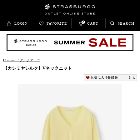
0
LOGIN
FAVORITE
CART
SEARCH
Cruciani
/
クルチアーニ
【カシミヤシルク】Vネックニット
3