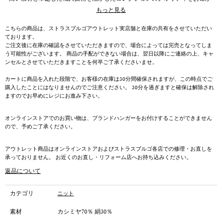
めください。
もっと見る
こちらの商品は、ストラスブルゴアウトレット実店舗と在庫の共有をさせていただい
ております。
ご注文後に在庫の確認をさせていただきますので、場合によっては完売となってしま
う可能性がございます。 商品の手配ができない場合は、翌日以降にご連絡の上、キャ
ンセルとさせていただきますことを何卒ご了承くださいませ。
カートに商品を入れた段階で、お客様の在庫は30分間確保されますが、この時点でご
購入したことにはなりませんのでご注意ください。 30分を過ぎますと確保は解除され
ますのでお早めにレジにお進み下さい。
オンラインストアでのお買い物は、ブランドハンガーをお付けすることができません
ので、予めご了承ください。
アウトレット商品はオンラインストアおよびストラスブルゴ各店での修理・お直しを
承っておりません。 お近くのお直し・リフォーム店へお持ち込みください。
返品について
カテゴリ
ニット
素材
カシミヤ70％ 絹30％