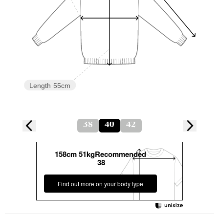
Length
55cm
38
40
42
158cm 51kgRecommended
38
Find out more on your body type