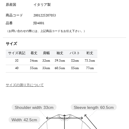
原産国
イタリア製
商品コード
2001225207053
品番
JD4001
（お問い合わせの際には、上記商品コードをお伝え下さい。）
サイズ
サイズ表記
着丈
肩幅
袖丈
バスト
裄丈
38
54cm
32cm
59.5cm
82cm
75.5cm
40
55cm
33cm
60.5cm
85cm
77cm
サイズの測り方について
Sleeve length
60.5cm
Shoulder width
33cm
Width
42.5cm