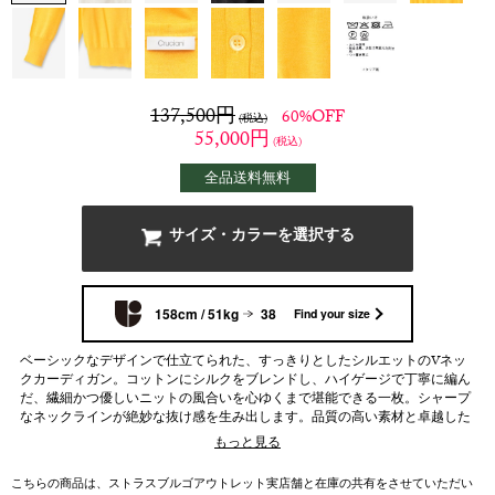
137,500
円
60%OFF
(税込)
55,000
円
(税込)
全品送料無料
サイズ・カラーを選択する
158cm / 51kg
38
Find your size
ベーシックなデザインで仕立てられた、すっきりとしたシルエットのVネッ
クカーディガン。コットンにシルクをブレンドし、ハイゲージで丁寧に編ん
だ、繊細かつ優しいニットの風合いを心ゆくまで堪能できる一枚。シャープ
なネックラインが絶妙な抜け感を生み出します。品質の高い素材と卓越した
職人技術を活かしたコレクションをぜひお確かめください。
もっと見る
こちらの商品は、ストラスブルゴアウトレット実店舗と在庫の共有をさせていただい