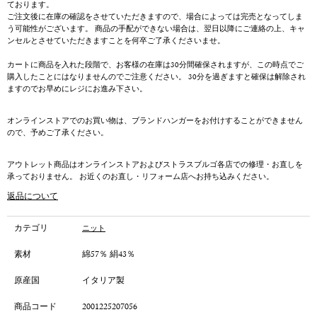
ております。
ご注文後に在庫の確認をさせていただきますので、場合によっては完売となってしま
う可能性がございます。 商品の手配ができない場合は、翌日以降にご連絡の上、キャ
ンセルとさせていただきますことを何卒ご了承くださいませ。
カートに商品を入れた段階で、お客様の在庫は30分間確保されますが、この時点でご
購入したことにはなりませんのでご注意ください。 30分を過ぎますと確保は解除され
ますのでお早めにレジにお進み下さい。
オンラインストアでのお買い物は、ブランドハンガーをお付けすることができません
ので、予めご了承ください。
アウトレット商品はオンラインストアおよびストラスブルゴ各店での修理・お直しを
承っておりません。 お近くのお直し・リフォーム店へお持ち込みください。
返品について
カテゴリ
ニット
素材
綿57％ 絹43％
原産国
イタリア製
商品コード
2001225207056