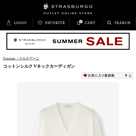
0
LOGIN
FAVORITE
CART
SEARCH
Cruciani
/
クルチアーニ
コットンシルク Vネックカーディガン
0