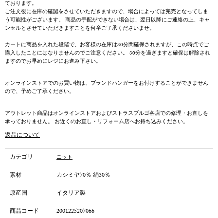
ております。
ご注文後に在庫の確認をさせていただきますので、場合によっては完売となってしま
う可能性がございます。 商品の手配ができない場合は、翌日以降にご連絡の上、キャ
ンセルとさせていただきますことを何卒ご了承くださいませ。
カートに商品を入れた段階で、お客様の在庫は30分間確保されますが、この時点でご
購入したことにはなりませんのでご注意ください。 30分を過ぎますと確保は解除され
ますのでお早めにレジにお進み下さい。
オンラインストアでのお買い物は、ブランドハンガーをお付けすることができません
ので、予めご了承ください。
アウトレット商品はオンラインストアおよびストラスブルゴ各店での修理・お直しを
承っておりません。 お近くのお直し・リフォーム店へお持ち込みください。
返品について
カテゴリ
ニット
素材
カシミヤ70％ 絹30％
原産国
イタリア製
商品コード
2001225207066