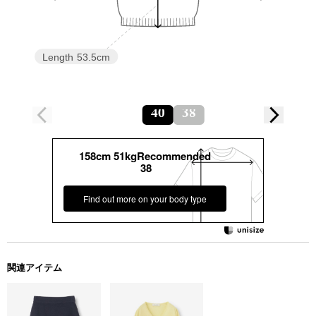
Length
53.5cm
40
38
158cm 51kgRecommended
38
Find out more on your body type
関連アイテム