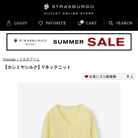
0
LOGIN
FAVORITE
CART
SEARCH
Cruciani
/
クルチアーニ
【カシミヤシルク】Vネックニット
0