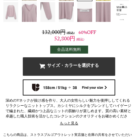
132,000
円
60%OFF
(税込)
52,800
円
(税込)
全品送料無料
サイズ・カラーを選択する
158cm / 51kg
38
Find your size
深めのVネックが抜け感を作り、大人の女性らしい魅力を後押ししてくれる
リラクシーなニットトップス。カシミヤにシルクをブレンドしてハイゲージ
で編まれた、繊細かつ上品なニットの肌触りが楽しめます。質の高い素材と
卓越した職人技術を活かしたコレクションのクオリティをお確かめくださ
い。
もっと見る
こちらの商品は、ストラスブルゴアウトレット実店舗と在庫の共有をさせていただい