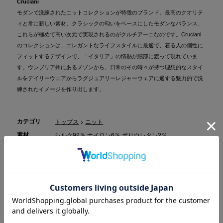
Cruciani
モダンで洗練されたニットコレクションが特徴のブランド。最高のクオリテ
ィと常に新しい素材、クラシックの匂いをベースにしたモダンなバランス、
これらが極めて高い次元で実現されるのがクルチアーニなのです。Cruciani
のコレクションは、エレガントなライフスタイルに最適で、着る人の個性に
フィットするデザインで、「イタリア」の情熱が細部に渡って現れていま
す。ウンブリア州にあるメゾンから、日常のその時々が持つ理想的なスタイ
ルをデイリーウェアからラグジュアリーレジャーウェアに適する魅力的で洗
練されたイメージを作り出します。
カテゴリ
トップス
>
ニット
素材
シルク92％ ナイロン6％ ポリウレタン2％
原産国
日本製
商品コード
2001226107007
(お問い合わせの際には、上記商品コードをお伝え下さ
い。)
品番
CDM9054