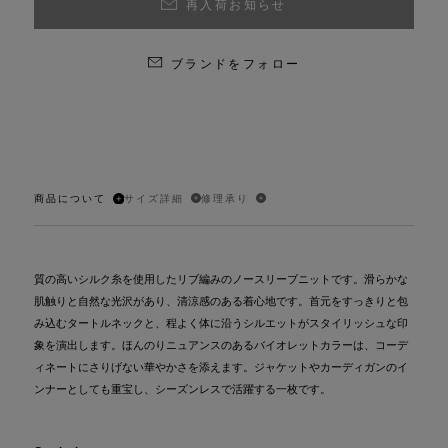
再入荷お知らせ
ブランドをフォロー
商品について
サイズ詳細
修理承り
質の高いシルク糸を使用したリブ編みのノースリーブニットです。滑らかな
肌触りと自然な光沢があり、清涼感のある着心地です。首元をすっきりと包
み込むタートルネックと、程よく体に沿うシルエットがスタイリッシュな印
象を演出します。ほんのりニュアンスのあるバイオレットカラーは、コーデ
ィネートにさりげない華やかさを添えます。ジャケットやカーディガンのイ
ンナーとしても重宝し、シーズンレスで活躍する一枚です。