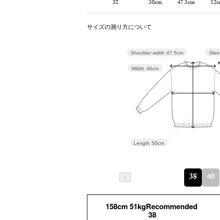
38
50cm
47.5cm
52
サイズの測り方について
Slee
Shoulder width
47.5cm
Width
46cm
Length
50cm
38
40
158cm 51kgRecommended
38