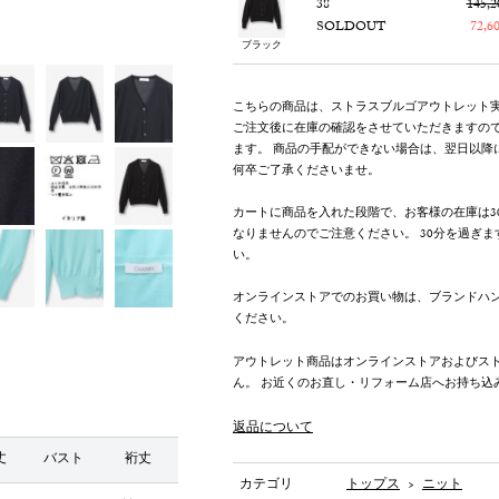
38
145,
SOLDOUT
72,
ブラック
こちらの商品は、ストラスブルゴアウトレット
ご注文後に在庫の確認をさせていただきますの
ます。 商品の手配ができない場合は、翌日以降
何卒ご了承くださいませ。
カートに商品を入れた段階で、お客様の在庫は3
なりませんのでご注意ください。 30分を過ぎ
い。
オンラインストアでのお買い物は、ブランドハ
ください。
アウトレット商品はオンラインストアおよびス
ん。 お近くのお直し・リフォーム店へお持ち込
返品について
丈
バスト
裄丈
カテゴリ
トップス
>
ニット