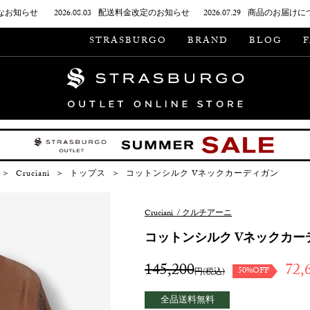
なお知らせ
2026.08.03
配送料金改定のお知らせ
2026.07.29
商品のお届けに
STRASBURGO
BRAND
BLOG
＞
Cruciani
＞
トップス
＞
コットンシルク Vネックカーディガン
Cruciani
/
クルチアーニ
コットンシルク Vネックカー
145,200
72,
50%OFF
円(税込)
全品送料無料