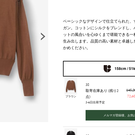
ベーシックなデザインで仕立てられた、
ガン。コットンにシルクをブレンドし、
ットの風合いを心ゆくまで堪能できる一
生み出します。品質の高い素材と卓越し
かめください。
158cm / 51
38
145,
取寄在庫あり (残り2
72,
点)
ブラウン
3-6日出荷予定
メルマガ登録後、お気