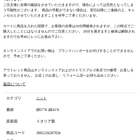
ております。
ご注文後に在庫の確認をさせていただきますので、場合によっては完売となってしま
う可能性がございます。 商品の手配ができない場合は、翌日以降にご連絡の上、キャ
ンセルとさせていただきますことを何卒ご了承くださいませ。
カートに商品を入れた段階で、お客様の在庫は30分間確保されますが、この時点でご
購入したことにはなりませんのでご注意ください。 30分を過ぎますと確保は解除され
ますのでお早めにレジにお進み下さい。
オンラインストアでのお買い物は、ブランドハンガーをお付けすることができません
ので、予めご了承ください。
アウトレット商品はオンラインストアおよびストラスブルゴ各店での修理・お直しを
承っておりません。 お近くのお直し・リフォーム店へお持ち込みください。
返品について
カテゴリ
ニット
素材
綿57％ 絹43％
原産国
イタリア製
商品コード
2001226207026