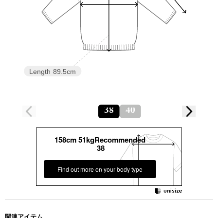
Length
89.5cm
38
40
158cm 51kgRecommended
38
Find out more on your body type