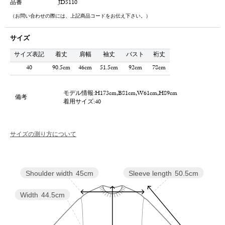
品番
JD5110
（お問い合わせの際には、上記商品コードをお伝え下さい。）
サイズ
サイズ表記
着丈
肩幅
袖丈
バスト
裄丈
40
90.5cm
46cm
51.5cm
92cm
78cm
モデル情報:H173cm,B81cm,W61cm,H89cm
備考
着用サイズ:40
サイズの測り方について
Sleeve length
50.5cm
Shoulder width
45cm
Width
44.5cm