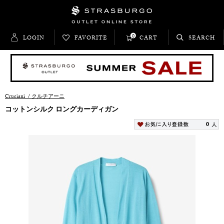
0
LOGIN
FAVORITE
CART
SEARCH
Cruciani
/
クルチアーニ
コットンシルク ロングカーディガン
0