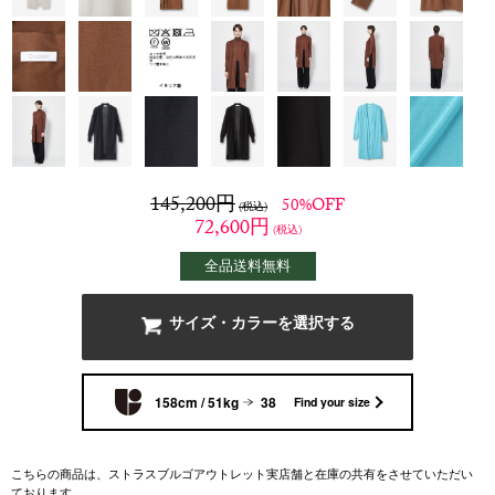
145,200
円
50%OFF
(税込)
72,600
円
(税込)
全品送料無料
サイズ・カラーを選択する
158cm / 51kg
38
Find your size
こちらの商品は、ストラスブルゴアウトレット実店舗と在庫の共有をさせていただい