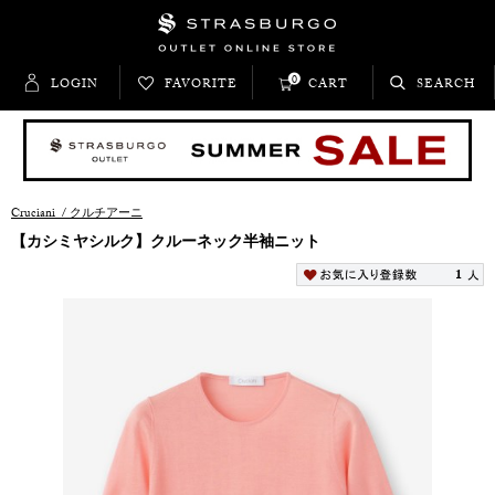
0
LOGIN
FAVORITE
CART
SEARCH
Cruciani
/
クルチアーニ
【カシミヤシルク】クルーネック半袖ニット
1