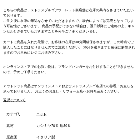
こちらの商品は、ストラスブルゴアウトレット実店舗と在庫の共有をさせていただい
ております。
ご注文後に在庫の確認をさせていただきますので、場合によっては完売となってしま
う可能性がございます。 商品の手配ができない場合は、翌日以降にご連絡の上、キャ
ンセルとさせていただきますことを何卒ご了承くださいませ。
カートに商品を入れた段階で、お客様の在庫は30分間確保されますが、この時点でご
購入したことにはなりませんのでご注意ください。 30分を過ぎますと確保は解除され
ますのでお早めにレジにお進み下さい。
オンラインストアでのお買い物は、ブランドハンガーをお付けすることができません
ので、予めご了承ください。
アウトレット商品はオンラインストアおよびストラスブルゴ各店での修理・お直しを
承っておりません。 お近くのお直し・リフォーム店へお持ち込みください。
返品について
カテゴリ
ニット
素材
カシミヤ70％ 絹30％
原産国
イタリア製