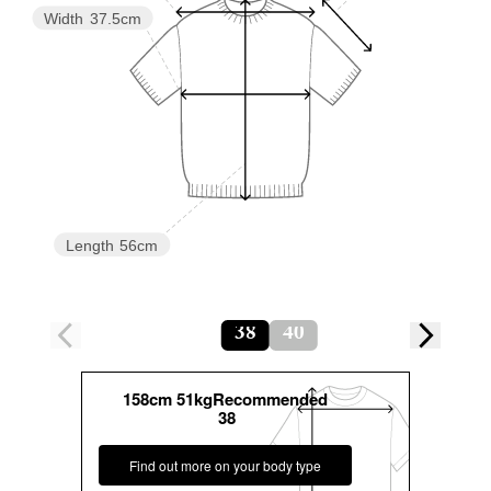
Width
37.5cm
Length
56cm
38
40
158cm 51kgRecommended
38
Find out more on your body type