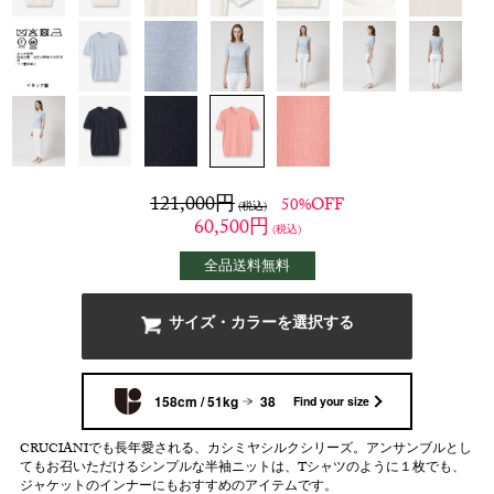
121,000
円
50%OFF
(税込)
60,500
円
(税込)
全品送料無料
サイズ・カラーを選択する
158cm / 51kg
38
Find your size
CRUCIANIでも長年愛される、カシミヤシルクシリーズ。アンサンブルとし
てもお召いただけるシンプルな半袖ニットは、Tシャツのように１枚でも、
ジャケットのインナーにもおすすめのアイテムです。