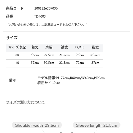
商品コード
2001226207030
品番
JD4003
（お問い合わせの際には、上記商品コードをお伝え下さい。）
サイズ
サイズ表記
着丈
肩幅
袖丈
バスト
裄丈
38
56cm
29.5cm
21.5cm
75cm
35.5cm
40
57cm
30.5cm
22.5cm
78cm
37cm
モデル情報:H177cm,B80cm,W60cm,H90cm
備考
着用サイズ:40
サイズの測り方について
Sleeve length
21.5cm
Shoulder width
29.5cm