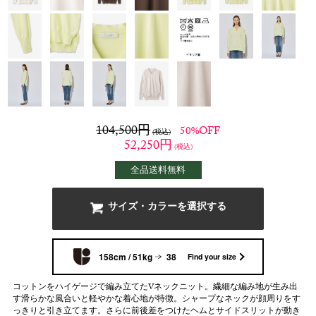
104,500
円
50%OFF
(税込)
52,250
円
(税込)
全品送料無料
サイズ・カラーを選択する
158cm / 51kg
38
Find your size
コットンをハイゲージで編み立てたVネックニット。繊細な編み地が生み出
す滑らかな風合いと軽やかな着心地が特徴。シャープなネックが顔周りをす
っきりと引き立てます。さらに前後差をつけたヘムとサイドスリットが動き