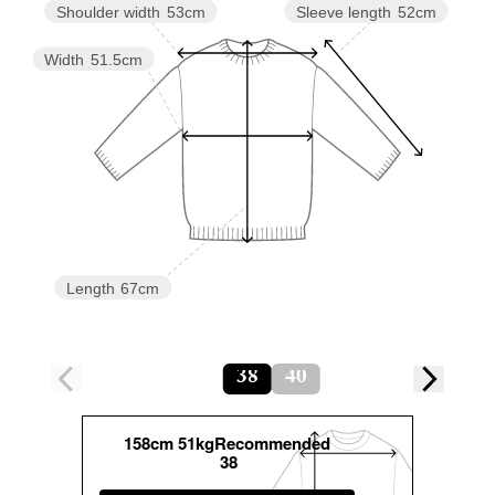
Sleeve length
52cm
Shoulder width
53cm
Width
51.5cm
Length
67cm
38
40
158cm 51kgRecommended
38