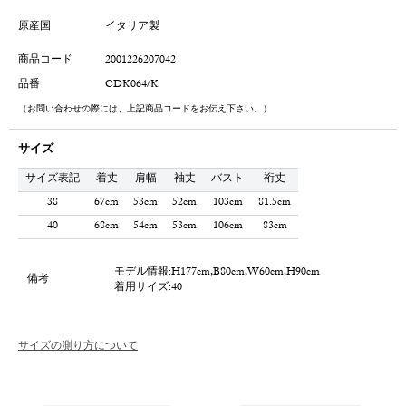
原産国
イタリア製
商品コード
2001226207042
品番
CDK064/K
（お問い合わせの際には、上記商品コードをお伝え下さい。）
サイズ
サイズ表記
着丈
肩幅
袖丈
バスト
裄丈
38
67cm
53cm
52cm
103cm
81.5cm
40
68cm
54cm
53cm
106cm
83cm
モデル情報:H177cm,B80cm,W60cm,H90cm
備考
着用サイズ:40
サイズの測り方について