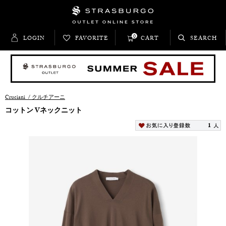
0
LOGIN
FAVORITE
CART
SEARCH
Cruciani
/
クルチアーニ
コットン Vネックニット
1