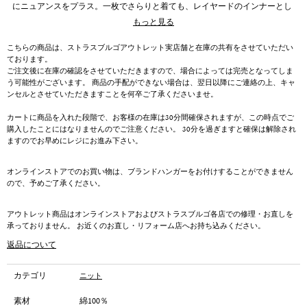
にニュアンスをプラス。一枚でさらりと着ても、レイヤードのインナーとし
ても重宝するトップスです。
もっと見る
こちらの商品は、ストラスブルゴアウトレット実店舗と在庫の共有をさせていただい
ております。
ご注文後に在庫の確認をさせていただきますので、場合によっては完売となってしま
う可能性がございます。 商品の手配ができない場合は、翌日以降にご連絡の上、キャ
ンセルとさせていただきますことを何卒ご了承くださいませ。
カートに商品を入れた段階で、お客様の在庫は30分間確保されますが、この時点でご
購入したことにはなりませんのでご注意ください。 30分を過ぎますと確保は解除され
ますのでお早めにレジにお進み下さい。
オンラインストアでのお買い物は、ブランドハンガーをお付けすることができません
ので、予めご了承ください。
アウトレット商品はオンラインストアおよびストラスブルゴ各店での修理・お直しを
承っておりません。 お近くのお直し・リフォーム店へお持ち込みください。
返品について
カテゴリ
ニット
素材
綿100％