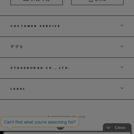
CUSTOMER SERVICE
アプリ
STRASBURGO CO., LTD.
LEGAL
© STRASBURGO CO., LTD.