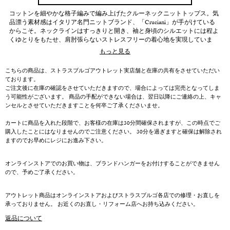
コットンを細やかな格子編みで編み上げたクルーネックニットトップス。気
品漂う素材感はイタリア名門ニットブランド、「Cruciani」が手がけている
からこそ。ネックラインはすっきりと開き、袖と身頃のシルエットには程よ
くゆとりをもたせ、肩肘張らないストレスフリーの着心地を実現していま
す。
もっと見る
こちらの商品は、ストラスブルゴアウトレット実店舗と在庫の共有をさせていただい
ております。
ご注文後に在庫の確認をさせていただきますので、場合によっては完売となってしま
う可能性がございます。 商品の手配ができない場合は、翌日以降にご連絡の上、キャ
ンセルとさせていただきますことを何卒ご了承くださいませ。
カートに商品を入れた段階で、お客様の在庫は30分間確保されますが、この時点でご
購入したことにはなりませんのでご注意ください。 30分を過ぎますと確保は解除され
ますのでお早めにレジにお進み下さい。
オンラインストアでのお買い物は、ブランドハンガーをお付けすることができません
ので、予めご了承ください。
アウトレット商品はオンラインストアおよびストラスブルゴ各店での修理・お直しを
承っておりません。 お近くのお直し・リフォーム店へお持ち込みください。
返品について