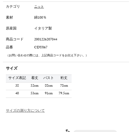
カテゴリ
ニット
素材
綿100％
原産国
イタリア製
商品コード
2001226207044
品番
CDY067
（お問い合わせの際には、上記商品コードをお伝え下さい。）
サイズ
サイズ表記
着丈
バスト
裄丈
38
52cm
88cm
78cm
40
53cm
91cm
79.5cm
サイズの測り方について