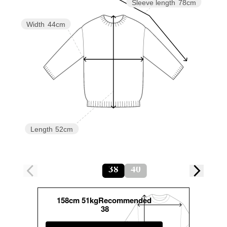
Sleeve length
78cm
Width
44cm
Length
52cm
38
40
158cm 51kgRecommended
38