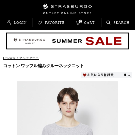
0
LOGIN
FAVORITE
CART
SEARCH
Cruciani
/
クルチアーニ
コットン ワッフル編みクルーネックニット
0