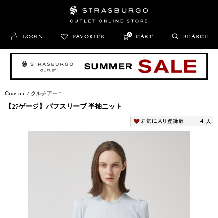
0
LOGIN
FAVORITE
CART
SEARCH
Cruciani
/
クルチアーニ
【27ゲージ】パフスリーブ 半袖ニット
4