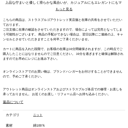
上品な佇まいと優しく滑らかな風合いが、カジュアルにもエレガントにもマ
ッチする一枚です。
もっと見る
こちらの商品は、ストラスブルゴアウトレット実店舗と在庫の共有をさせていただい
ております。
ご注文後に在庫の確認をさせていただきますので、場合によっては完売となってしま
う可能性がございます。 商品の手配ができない場合は、翌日以降にご連絡の上、キャ
ンセルとさせていただきますことを何卒ご了承くださいませ。
カートに商品を入れた段階で、お客様の在庫は30分間確保されますが、この時点でご
購入したことにはなりませんのでご注意ください。 30分を過ぎますと確保は解除され
ますのでお早めにレジにお進み下さい。
オンラインストアでのお買い物は、ブランドハンガーをお付けすることができません
ので、予めご了承ください。
アウトレット商品はオンラインストアおよびストラスブルゴ各店での修理・お直しを
承っておりません。 お近くのお直し・リフォーム店へお持ち込みください。
返品について
カテゴリ
ニット
素材
綿100％