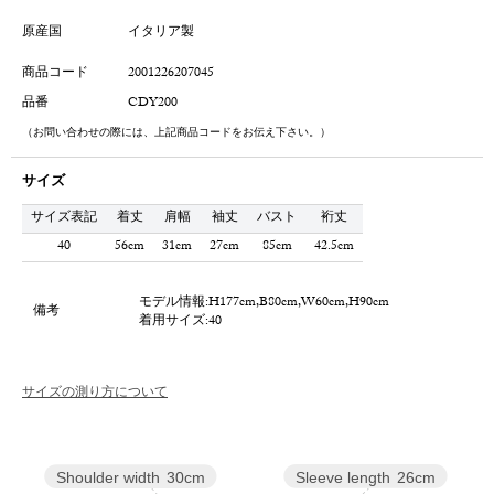
原産国
イタリア製
商品コード
2001226207045
品番
CDY200
（お問い合わせの際には、上記商品コードをお伝え下さい。）
サイズ
サイズ表記
着丈
肩幅
袖丈
バスト
裄丈
40
56cm
31cm
27cm
85cm
42.5cm
モデル情報:H177cm,B80cm,W60cm,H90cm
備考
着用サイズ:40
サイズの測り方について
Sleeve length
26cm
Shoulder width
30cm