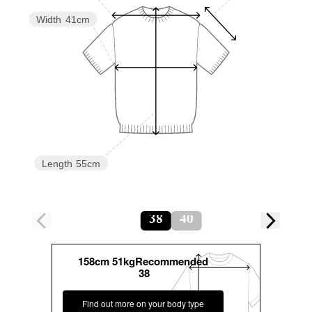
Width
41cm
Length
55cm
38
40
158cm 51kgRecommended
38
Find out more on your body type