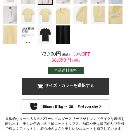
73,700
円
50%OFF
(税込)
36,850
円
(税込)
全品送料無料
サイズ・カラーを選択する
158cm / 51kg
38
Find your size
立体的なタック入りのパワーショルダースリーブがトレンドライクな表情を
醸し出す、美しい色合いの半袖ニットトップス。袖口や裾は幅広のリブ仕様
で程よくフィットし、着心地のよさと美しいシルエットを両立しています。