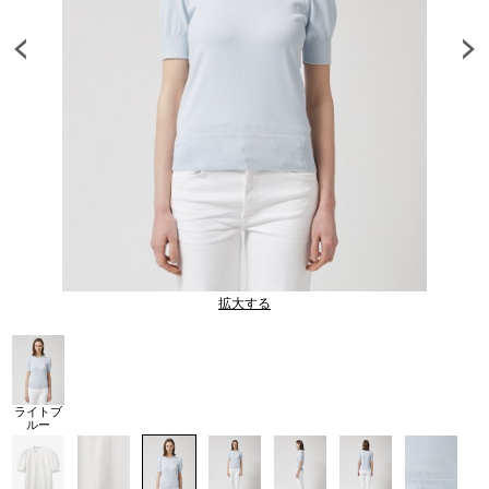
拡大する
ライトブ
ルー