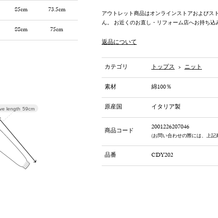
85cm
73.5cm
アウトレット商品はオンラインストアおよびス
ん。 お近くのお直し・リフォーム店へお持ち込
88cm
75cm
返品について
カテゴリ
トップス
>
ニット
素材
綿100％
原産国
イタリア製
ve length
59cm
2001226207046
商品コード
(お問い合わせの際には、上記
品番
CDY202