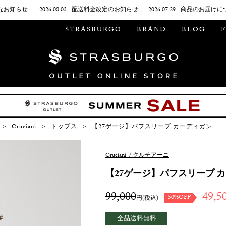
なお知らせ
2026.08.03
配送料金改定のお知らせ
2026.07.29
商品のお届けに
STRASBURGO
BRAND
BLOG
＞
Cruciani
＞
トップス
＞
【27ゲージ】パフスリーブ カーディガン
Cruciani
/
クルチアーニ
【27ゲージ】パフスリーブ 
99,000
49,5
50%OFF
円(税込)
全品送料無料