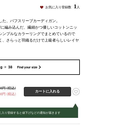
1
お気に入り登録数
人
した、パフスリーブカーディガン。
ジで緻密に編み込んだ、繊細かつ優しいコットンニッ
シンプルなカラーリングでまとめているので
く、さらっと羽織るだけで上級者らしいレイヤ
kg
38
Find your size
000円 (税込)
500円 (税込)
に入り登録すると値下げなどの通知が届きます