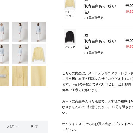
40
99,
取寄在庫あり (残り1
49,
点)
ライトイ
エロー
3-6日出荷予定
38
99,
取寄在庫あり (残り1
49,
点)
ブラック
3-6日出荷予定
こちらの商品は、ストラスブルゴアウトレット
ご注文後に在庫の確認をさせていただきますの
ます。 商品の手配ができない場合は、翌日以降
何卒ご了承くださいませ。
カートに商品を入れた段階で、お客様の在庫は3
なりませんのでご注意ください。 30分を過ぎ
い。
オンラインストアでのお買い物は、ブランドハ
バスト
裄丈
ください。