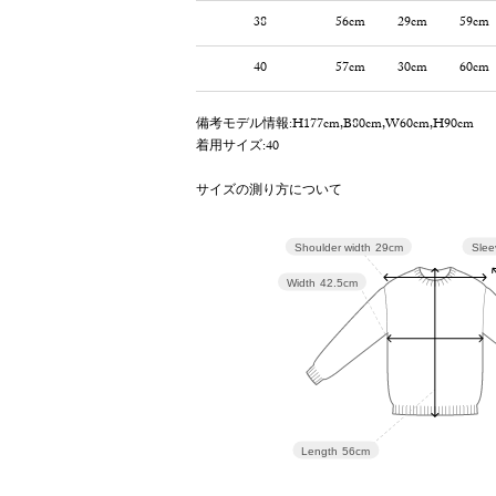
38
56cm
29cm
59cm
40
57cm
30cm
60cm
備考
モデル情報:H177cm,B80cm,W60cm,H90cm
着用サイズ:40
サイズの測り方について
Slee
Shoulder width
29cm
Width
42.5cm
Length
56cm