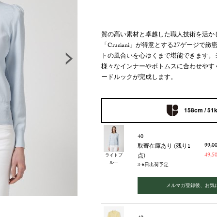
質の高い素材と卓越した職人技術を活か
「Cruciani」が得意とする27ゲー
トの風合いを心ゆくまで堪能できます。
様々なインナーやボトムスに合わせやす
ードルックが完成します。
158cm / 51
40
99,
取寄在庫あり (残り1
49,
点)
ライトブ
ルー
3-6日出荷予定
メルマガ登録後、お気