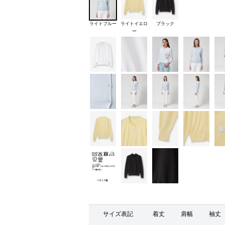
ライトブルー
ライトイエロ
ブラック
ー
サイズ表記
着丈
肩幅
袖丈