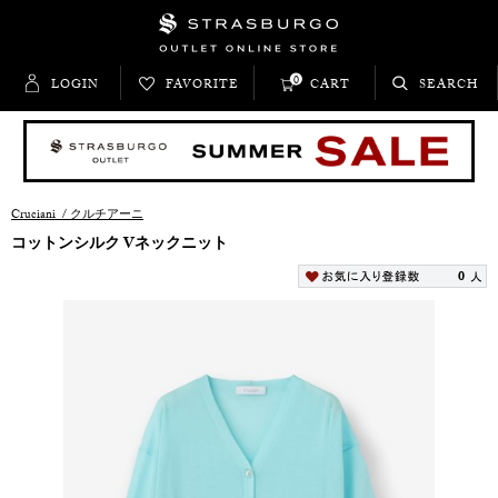
0
LOGIN
FAVORITE
CART
SEARCH
Cruciani
/
クルチアーニ
コットンシルク Vネックニット
0