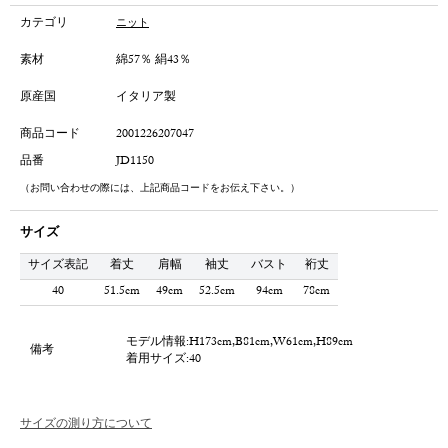
カテゴリ
ニット
素材
綿57％ 絹43％
原産国
イタリア製
商品コード
2001226207047
品番
JD1150
（お問い合わせの際には、上記商品コードをお伝え下さい。）
サイズ
サイズ表記
着丈
肩幅
袖丈
バスト
裄丈
40
51.5cm
49cm
52.5cm
94cm
78cm
モデル情報:H173cm,B81cm,W61cm,H89cm
備考
着用サイズ:40
サイズの測り方について