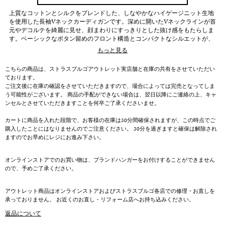
上質なコットンとシルクをブレンドした、しなやかなハイゲージニット生地
を使用した長袖Vネックカーディガンです。深めに開いたVネックラインが首
元やデコルテを綺麗に見せ、顔まわりにすっきりとした抜け感をもたらしま
す。ベーシックなボタン留めのフロント構造とコンパクトなシルエットが、
落ち着いた品格を添えるデザインです。袖口と裾の繊細なリブ切り替えが全
もっと見る
体を程よく引き締め、着心地の良さも魅力的です。羽織りとしてはもちろ
ん、フロントのボタンを留めてプルオーバーのような着こなしも楽しめま
こちらの商品は、ストラスブルゴアウトレット実店舗と在庫の共有をさせていただい
す。
ております。
ご注文後に在庫の確認をさせていただきますので、場合によっては完売となってしま
う可能性がございます。 商品の手配ができない場合は、翌日以降にご連絡の上、キャ
ンセルとさせていただきますことを何卒ご了承くださいませ。
カートに商品を入れた段階で、お客様の在庫は30分間確保されますが、この時点でご
購入したことにはなりませんのでご注意ください。 30分を過ぎますと確保は解除され
ますのでお早めにレジにお進み下さい。
オンラインストアでのお買い物は、ブランドハンガーをお付けすることができません
ので、予めご了承ください。
アウトレット商品はオンラインストアおよびストラスブルゴ各店での修理・お直しを
承っておりません。 お近くのお直し・リフォーム店へお持ち込みください。
返品について