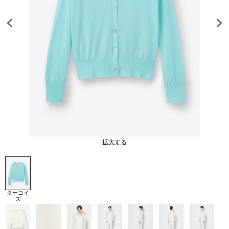
拡大する
ターコイ
ズ