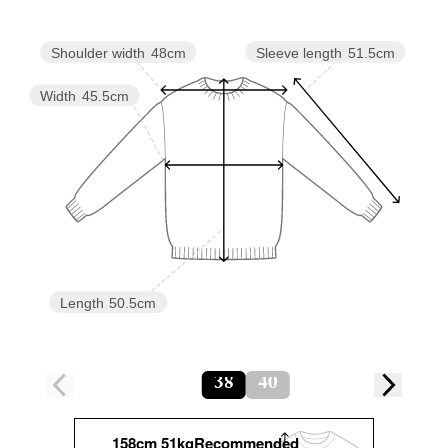
Sleeve length
51.5cm
Shoulder width
48cm
Width
45.5cm
Length
50.5cm
38
40
158cm 51kgRecommended