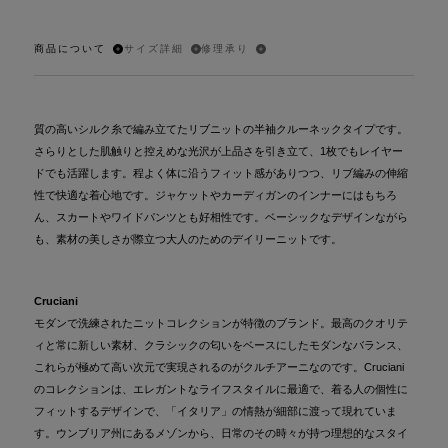
商品について
サイズ詳細
修理承り
質の高いシルク糸で編み立てたリブニットの半袖クルーネックタイプです。
さらりとした肌触りと控えめな光沢が上品さを引き立て、1枚でもレイヤー
ドでも活躍します。程よく体に沿うフィット感がありつつ、リブ編みの伸縮
性で快適な着心地です。ジャケットやカーディガンのインナーにはもちろ
ん、スカートやワイドパンツとも好相性です。ベーシックなデザインながら
も、素材の美しさが際立つ大人のためのデイリーニットです。
Cruciani
モダンで洗練されたニットコレクションが特徴のブランド。最高のクオリテ
ィと常に新しい素材、クラシックの匂いをベースにしたモダンなバランス、
これらが極めて高い次元で実現されるのがクルチアーニなのです。Cruciani
のコレクションは、エレガントなライフスタイルに最適で、着る人の個性に
フィットするデザインで、「イタリア」の情熱が細部に渡って現れていま
す。ウンブリア州にあるメゾンから、日常のその時々が持つ理想的なスタイ