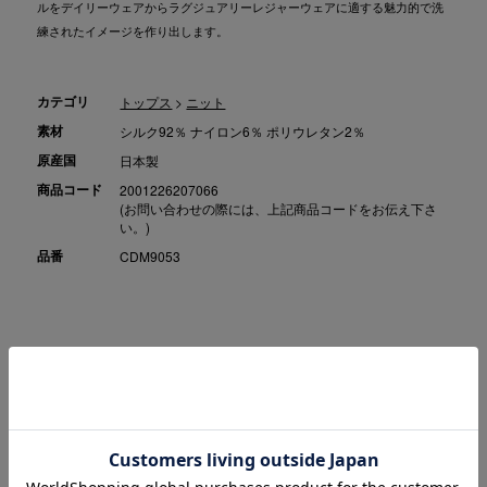
ルをデイリーウェアからラグジュアリーレジャーウェアに適する魅力的で洗
練されたイメージを作り出します。
カテゴリ
トップス
>
ニット
素材
シルク92％ ナイロン6％ ポリウレタン2％
原産国
日本製
商品コード
2001226207066
(お問い合わせの際には、上記商品コードをお伝え下さ
い。)
品番
CDM9053
こちらの商品は、実店舗と在庫の共有をしておりますため、商品の手
配ができない場合はキャンセルとさせていただきます。キャンセルの
際は別途ご案内をお送りしますので予めご了承ください。