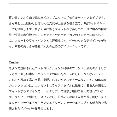
質の高いシルク糸で編み立てたリブニットの半袖クルーネックタイプです。
さらりとした肌触りと控えめな光沢が上品さを引き立て、1枚でもレイヤー
ドでも活躍します。程よく体に沿うフィット感がありつつ、リブ編みの伸縮
性で快適な着心地です。ジャケットやカーディガンのインナーにはもちろ
ん、スカートやワイドパンツとも好相性です。ベーシックなデザインながら
も、素材の美しさが際立つ大人のためのデイリーニットです。
Cruciani
モダンで洗練されたニットコレクションが特徴のブランド。最高のクオリテ
ィと常に新しい素材、クラシックの匂いをベースにしたモダンなバランス、
これらが極めて高い次元で実現されるのがクルチアーニなのです。Cruciani
のコレクションは、エレガントなライフスタイルに最適で、着る人の個性に
フィットするデザインで、「イタリア」の情熱が細部に渡って現れていま
す。ウンブリア州にあるメゾンから、日常のその時々が持つ理想的なスタイ
ルをデイリーウェアからラグジュアリーレジャーウェアに適する魅力的で洗
練されたイメージを作り出します。