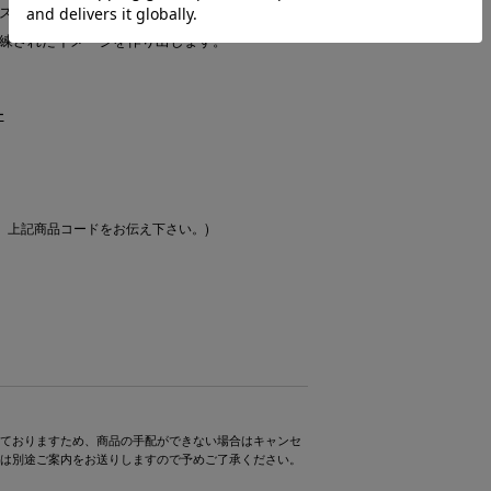
スタイルをデイリーウェアからラグジュアリー
練されたイメージを作り出します。
ー
、上記商品コードをお伝え下さい。)
ておりますため、商品の手配ができない場合はキャンセ
は別途ご案内をお送りしますので予めご了承ください。