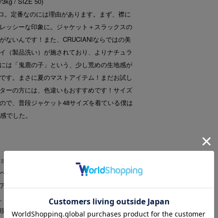
 / SIZE 50)
子ポロ。定番なのには理由があります。まず、襟に
レッシーな印象に。ジャケット＋スラックスの
ないんです！また、CRUCIANIならではの美
イ（製品洗い）が施されており、よりナチュラ
には「鬼鹿の子」という、少し荒めの生地感が
です。まさに夏のマストアイテム！まだお試し
ターの方には、色違いもおすすめです！サイズ
ので、普段ジャケット48サイズを着ている僕は
ズ感でした。
ョンが特徴のブランド。最高のクオリティと常
ベースにしたモダンなバランス、これらが極め
ーニなのです。Crucianiのコレクションは、エ
、着る人の個性にフィットするデザインで、
現れています。ウンブリア州にあるメゾンか