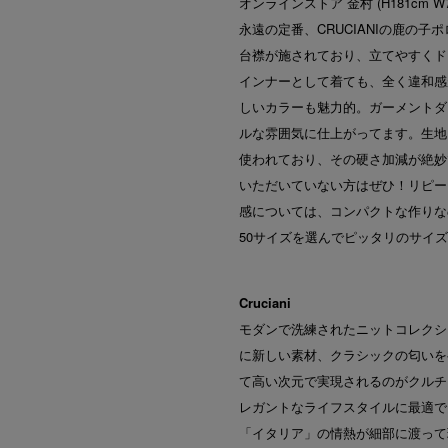
オンラインストア 金村 (H181cm W73kg
永遠の定番、CRUCIANIの鹿の
台襟が施されており、立てやすくド
インナーとして着ても、全く違和感が
しいカラーも魅力的。ガーメントダ
ルな雰囲気に仕上がってます。生地
使われており、その硬さ加減が絶妙
いただいていない方はぜひ！リピー
感については、コンパクトな作りな
50サイズを選んでピッタリのサイ
Cruciani
モダンで洗練されたニットコレクシ
に新しい素材、クラシックの匂いを
て高い次元で実現されるのがクルチア
レガントなライフスタイルに最適で
「イタリア」の情熱が細部に渡って