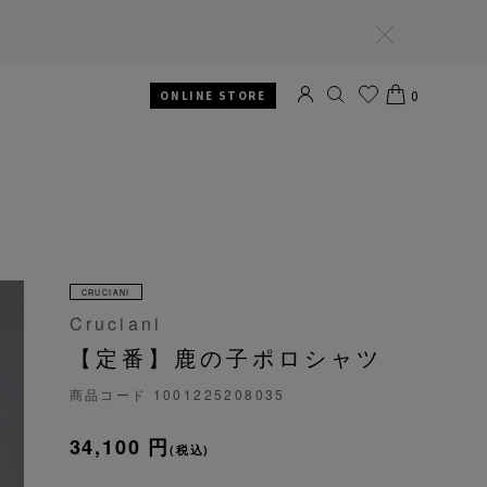
閉
じ
る
0
ONLINE STORE
SEARCH
お気
CART
に入
り
CRUCIANI
Cruciani
【定番】鹿の子ポロシャツ
商品コード
1001225208035
34,100 円
(税込)