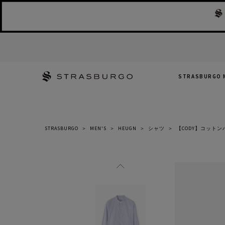
STRASBURGO 
STRASBURGO
＞
MEN'S
＞
HEUGN
＞
シャツ
＞
【CODY】コット