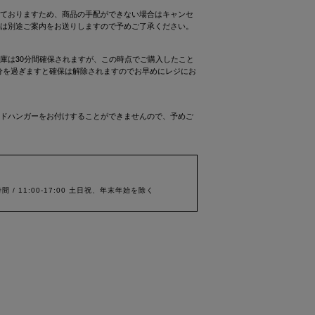
ておりますため、商品の手配ができない場合はキャンセ
は別途ご案内をお送りしますので予めご了承ください。
庫は30分間確保されますが、この時点でご購入したこと
0分を過ぎますと確保は解除されますのでお早めにレジにお
ドハンガーをお付けすることができませんので、予めご
間 / 11:00-17:00 土日祝、年末年始を除く