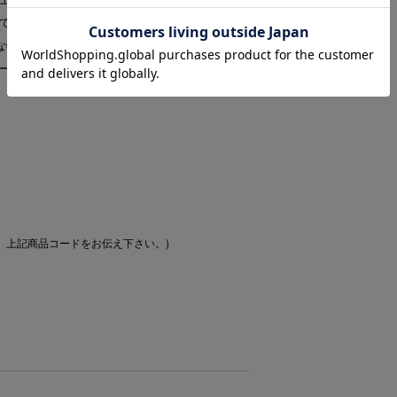
て価値を増す服になること。“ ずっと長く着たい
切な物作りを根底に行っています。今季イメージは
ースに過度なデザインはせず、上質、上品な今
、上記商品コードをお伝え下さい。)