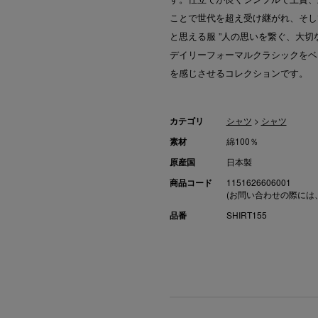
ことで世代を超え受け継がれ、そし
と思える服 ”人の思いを繋ぐ、大
デイリーフォーマルクラシックをベ
を感じさせるコレクションです。
カテゴリ
シャツ
>
シャツ
素材
綿100％
原産国
日本製
商品コード
1151626606001
(お問い合わせの際には
品番
SHIRT155