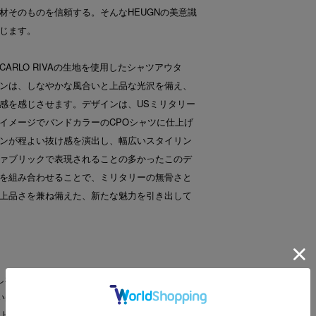
材そのものを信頼する。そんなHEUGNの美意識
じます。
ARLO RIVAの生地を使用したシャツアウタ
ンは、しなやかな風合いと上品な光沢を備え、
感を感じさせます。デザインは、USミリタリー
イメージでバンドカラーのCPOシャツに仕上げ
ンが程よい抜け感を演出し、幅広いスタイリン
ァブリックで表現されることの多かったこのデ
を組み合わせることで、ミリタリーの無骨さと
上品さを兼ね備えた、新たな魅力を引き出して
しれないこと”の意に由来このブランドは、日本
美 ”を追求し、“伝統”と“いま”の狭間を探りま
上品で奥深い美しさ。好きな服を大切に着込む