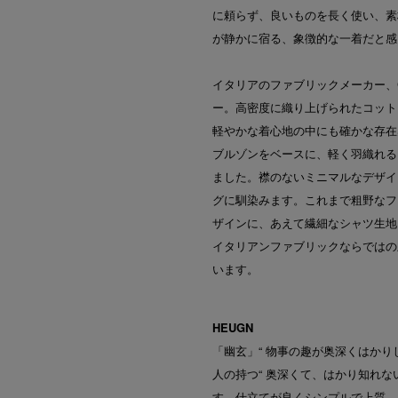
に頼らず、良いものを長く使い、素
が静かに宿る、象徴的な一着だと感
イタリアのファブリックメーカー、C
ー。高密度に織り上げられたコット
軽やかな着心地の中にも確かな存在
ブルゾンをベースに、軽く羽織れる
ました。襟のないミニマルなデザイ
グに馴染みます。これまで粗野なフ
ザインに、あえて繊細なシャツ生地
イタリアンファブリックならではの
います。
HEUGN
「幽玄」“ 物事の趣が奥深くはかり
人の持つ“ 奥深くて、はかり知れない
す。仕立てが良くシンプルで上質、