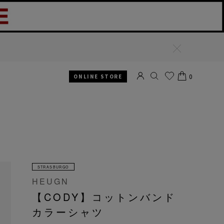
閉
じ
る
0
ONLINE STORE
SEARCH
お気
CART
に入
り
STRASBURGO
HEUGN
【CODY】コットンバンド
カラーシャツ