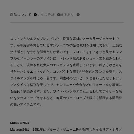
商品について
サイズ詳細
修理承り
コットンとシルクをブレンドした、良質な素材のノーカラージャケットで
す。毎年好評を博しているマンゾーニ24の定番素材を使用しており、上品な
光沢感としなやかな肌当たりが魅力です。フロントをすっきりと見せるシン
プルなノーカラーのデザインに、トレンド感のあるショート丈を組み合わせ
ることで、洗練された大人のエレガンスを表現しています。程よくゆとりを
持たせたシルエットながら、コンパクトな着丈が全体のバランスを整え、ス
タイルアップを叶える一着です。同素材のワンピースと合わせたセットアッ
プスタイルは格別な美しさで、セレモニーや会食などのフォーマルな場面に
も品良く馴染みます。また、ワイドパンツやデニムと合わせてデイリーな装
いをクラスアップさせるなど、春夏のワードローブで幅広く活躍する汎用性
の高いアイテムです。
MANZONI24
Manzoni24は、1951年にブルーノ・ザニーニ氏が創設したイタリア・ミラノ