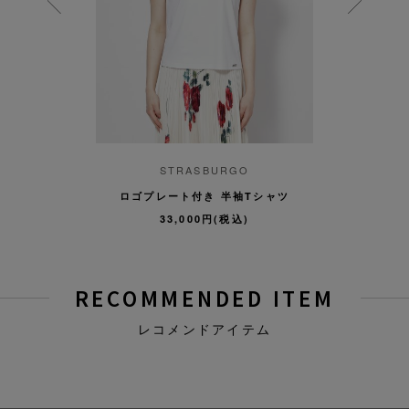
i24
STRASBURGO
ma
 ワンピース
ロゴプレート付き 半袖Tシャツ
コットンシ
円(税込)
33,000円(税込)
111,
RECOMMENDED ITEM
レコメンドアイテム