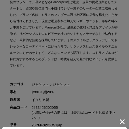
発のブランドで、母体となるCondorpelli社は毛皮・皮革の貿易企業としてス
タートし、縫製や染色部門も手掛けてレザー業界のリーダー企業に成長しま
した。ブランド名は、ミラノのマンゾーニ通り24区画に店舗を構えたことか
ら名付けられました。現在は毛皮衣料に加えてレザーやニット、布帛衣料へ
と事業を広げています。Manzoni 24は、最高級の素材と精緻なデザインが特
徴で、リバーシブルやロロピアーナ社のカシミヤをステッチなしで結合する
など、革新的な技術を採用しています。そのスタイルはラグジュアリーでド
レッシーなコーディネートにぴったりで、リラックスしたスタイルやデニム
ルックにも合わせやすく、どんなシーンでも活躍します。ストラスブルゴが
特におすすめするこのブランドは、時代を超えて魅力的なアイテムを提供し
ています。
カテゴリ
ジャケット
>
ジャケット
素材
綿80％ 絹20％
原産国
イタリア製
商品コード
2133126202055
(お問い合わせの際には、上記商品コードをお伝え下さ
い。)
品番
26PM432/COS1jap