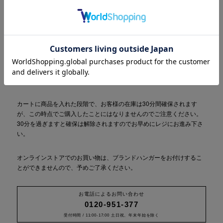
こちらの商品は、実店舗と在庫の共有をしておりますため、商品の手
配ができない場合はキャンセルとさせていただきます。キャンセルの
際は別途ご案内をお送りしますので予めご了承ください。
カートに商品を入れた段階で、お客様の在庫は30分間確保されます
が、この時点でご購入したことにはなりませんのでご注意ください。
30分を過ぎますと確保は解除されますのでお早めにレジにお進み下さ
い。
オンラインストアでのお買い物は、ブランドハンガーをお付けするこ
とができませんので、予めご了承ください。
お電話によるお問い合わせ
0120-951-377
受付時間 / 11:00-17:00 土日祝、年末年始を除く