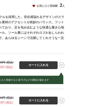
2
お気に入り登録数
人
バックルを採用した、存在感溢れるデザインのスラ
ル素材のアクセントが絶妙のバランス。フット
れており、足を包み込むような快適な履き心地
ール、ソール裏にはそれぞれロゴがあしらわれ
で、あらゆるシーンで活躍してくれそうな一足
300円 (税込)
150円 (税込)
に入り登録すると値下げなどの通知が届きます
300円 (税込)
150円 (税込)