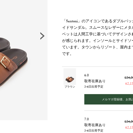
「Santoni」のアイコンであるダブル
イドサンダル。スムースなレザーにメタ
ベットは人間工学に基づいてデザインさ
が感じられます。インソールとサイドソ
ています。タウンからリゾート、屋内ま
です。
6.0
124,
取寄在庫あり
62,
3-6日出荷予定
ブラウン
メルマガ登録後、お気
7.0
124,
取寄在庫あり
62,
3-6日出荷予定