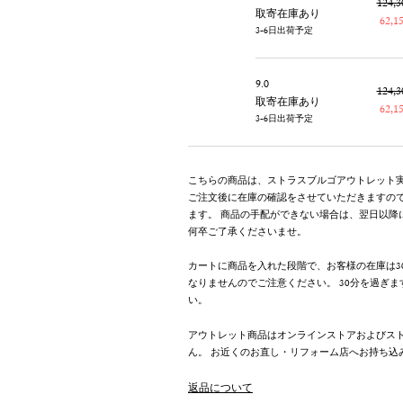
124,
取寄在庫あり
62,
3-6日出荷予定
9.0
124,
取寄在庫あり
62,
3-6日出荷予定
こちらの商品は、ストラスブルゴアウトレット
ご注文後に在庫の確認をさせていただきますの
ます。 商品の手配ができない場合は、翌日以降
何卒ご了承くださいませ。
カートに商品を入れた段階で、お客様の在庫は3
なりませんのでご注意ください。 30分を過ぎ
い。
アウトレット商品はオンラインストアおよびス
ん。 お近くのお直し・リフォーム店へお持ち込
返品について