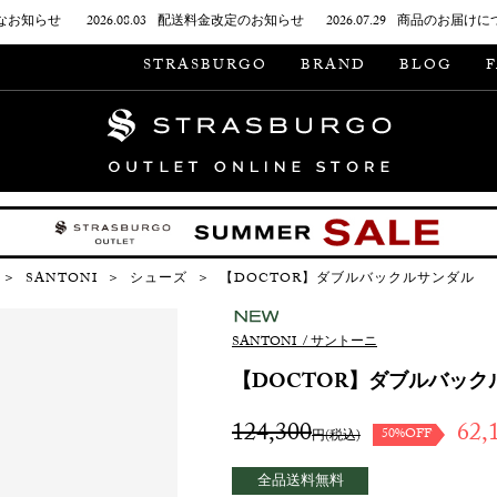
なお知らせ
2026.08.03
配送料金改定のお知らせ
2026.07.29
商品のお届けに
STRASBURGO
BRAND
BLOG
＞
SANTONI
＞
シューズ
＞
【DOCTOR】ダブルバックルサンダル
NEW
SANTONI
/
サントーニ
【DOCTOR】ダブルバック
124,300
62,
50%OFF
円(税込)
全品送料無料