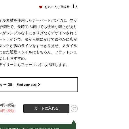
1
お気に入り登録数
人
プツイル素材を使用したテーパードパンツは、マッ
が特徴で、長時間の着用でも快適な軽さがあり
ンがシンプルな中にさりげなくデザインされて
ートラインで、膝から裾にかけて緩やかに広が
タックが脚のラインをすっきり見せ、スタイル
わせた通勤スタイルはもちろん、フラットシュ
なしもおすすめ。
デイリーにもフォーマルにも活躍します。
kg
38
Find your size
500円 (税込)
750円 (税込)
に入り登録すると値下げなどの通知が届きます