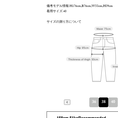
備考
モデル情報:H176cm,B76cm,W58cm,H89cm
着用サイズ:40
サイズの測り方について
Waist
75cm
Hip
95cm
Thickness of thigh
30cm
Inse
36
38
40
158cm 51kgRecommended