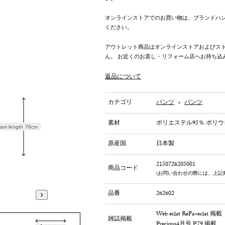
オンラインストアでのお買い物は、ブランドハ
ください。
アウトレット商品はオンラインストアおよびス
ん。 お近くのお直し・リフォーム店へお持ち込
返品について
カテゴリ
パンツ
>
パンツ
素材
ポリエステル95％ ポリウ
am length
76cm
原産国
日本製
2150726205001
商品コード
(お問い合わせの際には、上記
品番
262602
Web eclat ReFa×eclat 掲載
雑誌掲載
Precious4月号 P.79 掲載