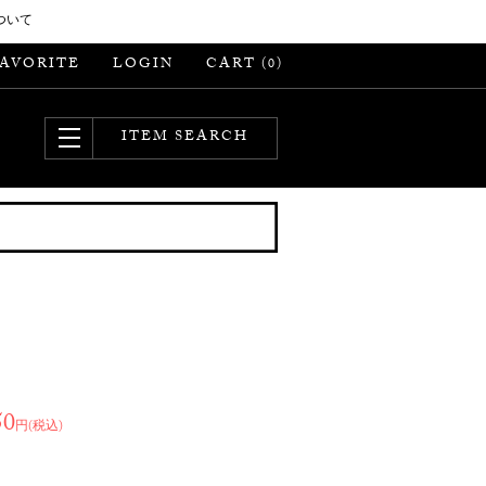
ついて
FAVORITE
LOGIN
CART (
)
0
ITEM SEARCH
50
円(税込)