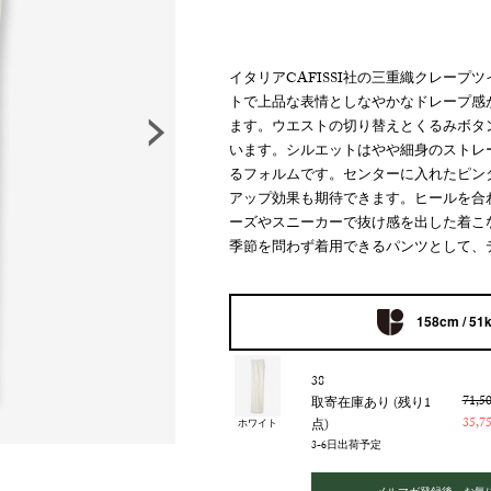
イタリアCAFISSI社の三重織クレー
トで上品な表情としなやかなドレープ感
ます。ウエストの切り替えとくるみボタ
います。シルエットはやや細身のストレ
るフォルムです。センターに入れたピン
アップ効果も期待できます。ヒールを合
ーズやスニーカーで抜け感を出した着こ
季節を問わず着用できるパンツとして、
158cm / 51
38
71,
取寄在庫あり (残り1
35,
点)
ホワイト
3-6日出荷予定
メルマガ登録後、お気