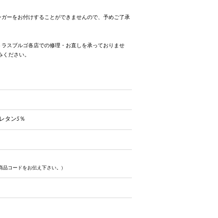
ンガーをお付けすることができませんので、予めご了承
トラスブルゴ各店での修理・お直しを承っておりませ
みください。
レタン5％
商品コードをお伝え下さい。)