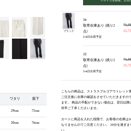
36
71,
取寄在庫あり (残り2
35,
点)
ブラック
3-6日出荷予定
38
71,
取寄在庫あり (残り2
35,
点)
3-6日出荷予定
こちらの商品は、ストラスブルゴアウトレット
ご注文後に在庫の確認をさせていただきますの
ワタリ
股下
ます。 商品の手配ができない場合は、翌日以降
何卒ご了承くださいませ。
29cm
75cm
カートに商品を入れた段階で、お客様の在庫は3
30cm
76cm
なりませんのでご注意ください。 30分を過ぎ
い。