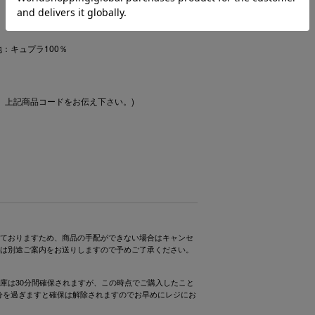
地：キュプラ100％
、上記商品コードをお伝え下さい。)
ておりますため、商品の手配ができない場合はキャンセ
は別途ご案内をお送りしますので予めご了承ください。
庫は30分間確保されますが、この時点でご購入したこと
0分を過ぎますと確保は解除されますのでお早めにレジにお