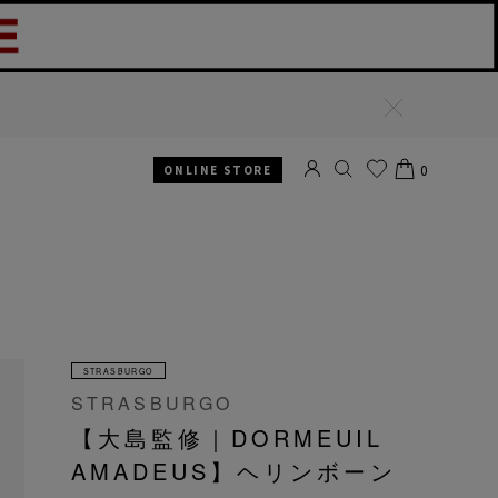
閉
じ
る
0
ONLINE STORE
SEARCH
お気
CART
に入
り
STRASBURGO
STRASBURGO
【大島監修｜DORMEUIL
AMADEUS】ヘリンボーン