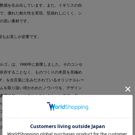
艶感を生み出しています。また、イギリスの自
で、優れた耐久性を実現。型崩れしにくく、シ
の高い素材です。
裾もお直しが必要です。
ルゴ」は、1990年に創業しました。そのコンセ
依存することなく、ものづくりの本質を見極め
ALITY」を合言葉に生みだされているオリジナルレー
ムを取り扱い培かわれたノウハウを、デザイン
真価にフォーカスしたコレクションです。フォ
らカジュアルのベーシックウェアの新提案など
プルかつオーセンティックなデザインのコレク
と驚きをともに与えてくれる、かつてないワー
さい。