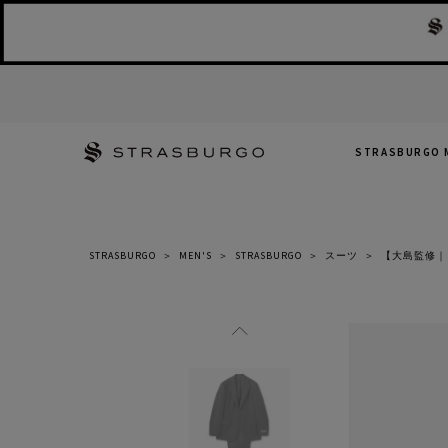
STRASBURGO 
STRASBURGO
＞
MEN'S
＞
STRASBURGO
＞
スーツ
＞
【大島監修｜D