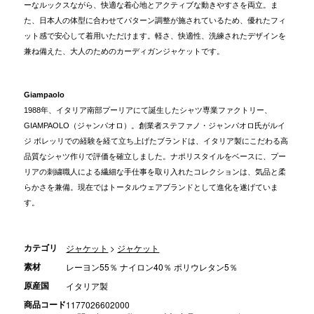
ーなルックスながら、快適な着心地とアクティブな動きやすさを両立。ま
た、日本人の体型に合わせてパターン調整が施されているため、優れたフィ
ット感で安心して着用いただけます。軽さ、快適性、洗練されたデザインを
兼ね備えた、大人のためのカーディガンジャケットです。
Giampaolo
1988年、イタリア南部プーリアにて誕生したシャツ専業ファクトリー、
GIAMPAOLO（ジャンパオロ）。創業者ステファノ・ジャンパオロ氏がルイ
ジ ボレッリでの経験を経て立ち上げたブランドは、イタリア製にこだわる高
品質なシャツ作りで評価を確立しました。ナポリスタイルをベースに、プー
リアの刺繍職人による繊細な手仕事を取り入れたコレクションは、気品と柔
らかさを兼備。現在ではトータルウェアブランドとして進化を遂げていま
す。
カテゴリ
ジャケット
>
ジャケット
素材
レーヨン55％ ナイロン40％ ポリウレタン5％
原産国
イタリア製
商品コード
1177026602000