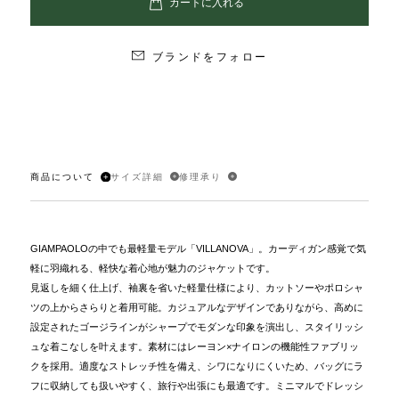
ブランドをフォロー
商品について
サイズ詳細
修理承り
GIAMPAOLOの中でも最軽量モデル「VILLANOVA」。カーディガン感覚で気
軽に羽織れる、軽快な着心地が魅力のジャケットです。
見返しを細く仕上げ、袖裏を省いた軽量仕様により、カットソーやポロシャ
ツの上からさらりと着用可能。カジュアルなデザインでありながら、高めに
設定されたゴージラインがシャープでモダンな印象を演出し、スタイリッシ
ュな着こなしを叶えます。素材にはレーヨン×ナイロンの機能性ファブリッ
クを採用。適度なストレッチ性を備え、シワになりにくいため、バッグにラ
フに収納しても扱いやすく、旅行や出張にも最適です。ミニマルでドレッシ