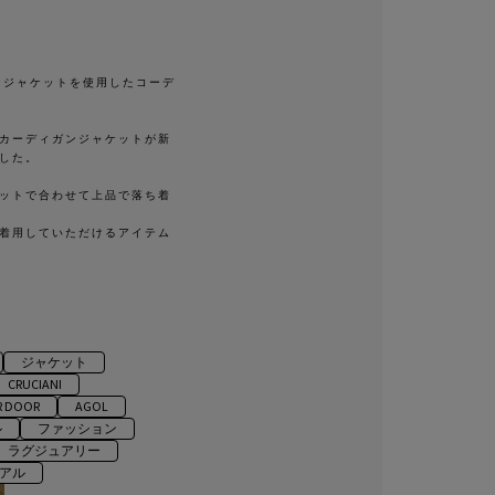
ィガンジャケットを使用したコーデ
カーディガンジャケットが新
した。
ットで合わせて上品で落ち着
着用していただけるアイテム
ジャケット
CRUCIANI
R DOOR
AGOL
ル
ファッション
ラグジュアリー
アル