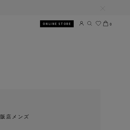
閉
じ
る
ONLINE STORE
0
SEARCH
お
CART
気
に
入
り
大阪店メンズ