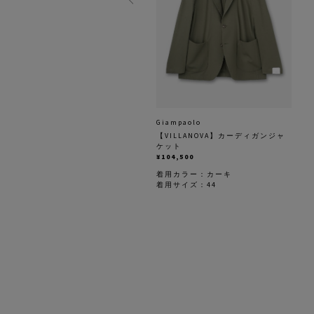
ieffe Kinloch
Giampaolo
ルクスカーフ
【VILLANOVA】カーディガンジャ
25,300
ケット
¥104,500
用カラー：
ピンク
用サイズ：F
着用カラー：
カーキ
着用サイズ：44