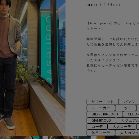
men / 173cm
【Giampaolo】のカーデ
ィネート。
昨年登場し、ご好評いただいた
たに新色を追加して入荷致しま
今回はリネンシルクのサマーニ
いたスタイリングに。
夏場にもカーディガン感覚です
です。
サマーニット
パンツ
スニーカー
ニット
DIEFFE KINLOCH
CELLA
GIAMPAOLO
カジュア
コーデ
大人コーデ
休日コーデ
大人カジュ