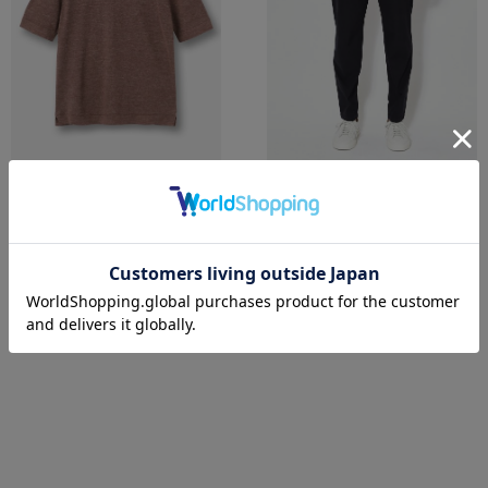
Cruciani
CELLAR DOOR
リネンシルク クルーネックニット
【CIAK】コットンストレッチパン
¥94,600
ツ
¥34,320
着用カラー：
ボルドー
着用サイズ：46
着用カラー：
ネイビー
着用サイズ：46