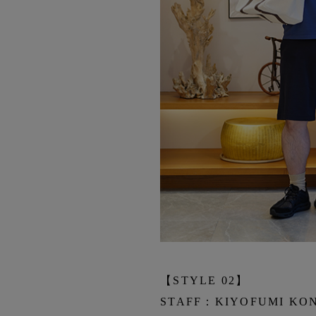
【STYLE 02】
STAFF：KIYOFUMI K