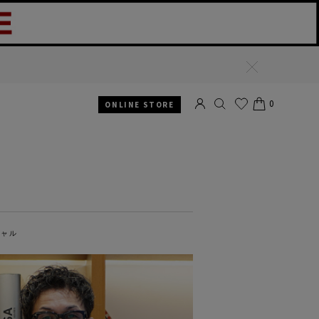
閉
じ
る
0
ONLINE STORE
SEARCH
お気
CART
に入
り
シャル