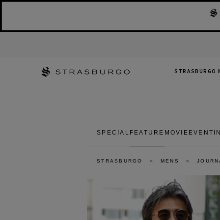
STRASBURGO 
SPECIAL
FEATURE
MOVIE
EVENT
I
STRASBURGO
MENS
JOURN