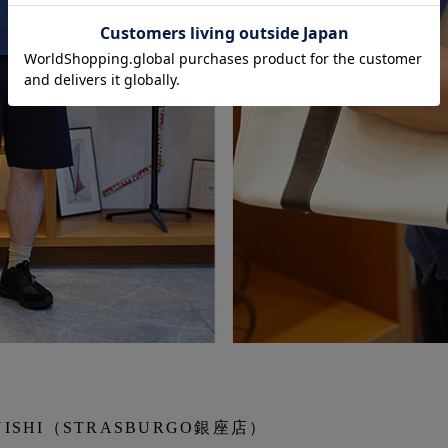
ONISHI（STRASBURGO銀座店）