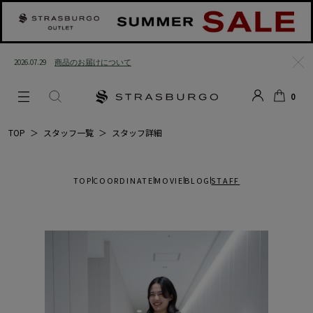
2026.07.29
商品のお届けについて
閉じ
0
る
LOGIN
SEARCH
カー
TOP
＞
スタッフ一覧
＞
スタッフ詳細
ト
TOP
COORDINATE
MOVIE
BLOG
STAFF