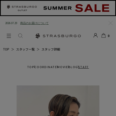
2026.07.29
商品のお届けについて
閉じ
0
る
LOGIN
SEARCH
カー
TOP
＞
スタッフ一覧
＞
スタッフ詳細
ト
TOP
COORDINATE
MOVIE
BLOG
STAFF