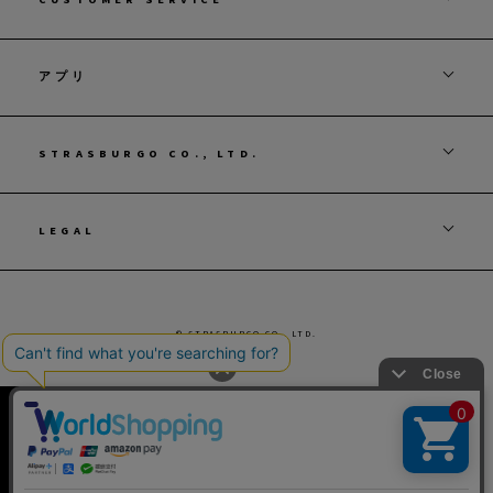
アプリ
STRASBURGO CO., LTD.
LEGAL
© STRASBURGO CO., LTD.