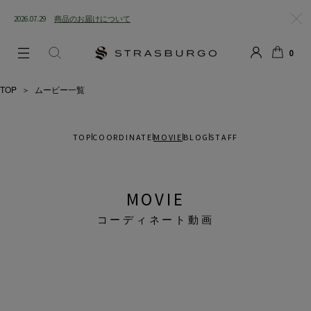
2026.07.29
商品のお届けについて
閉じ
0
る
LOGIN
SEARCH
カー
ト
TOP
＞
ムービー一覧
TOP
COORDINATE
MOVIE
BLOG
STAFF
MOVIE
コーディネート動画