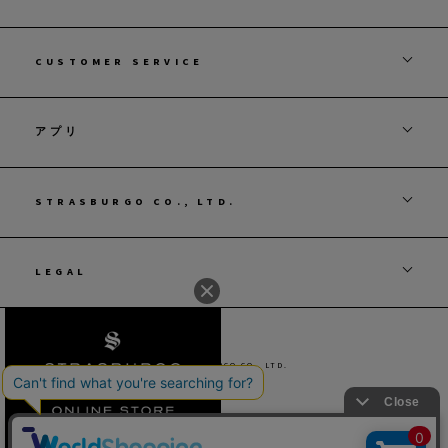
CUSTOMER SERVICE
アプリ
STRASBURGO CO., LTD.
LEGAL
© STRASBURGO CO., LTD.