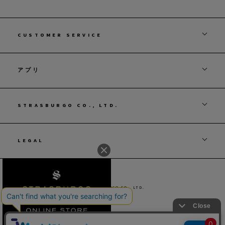
CUSTOMER SERVICE
アプリ
STRASBURGO CO., LTD.
LEGAL
© STRASBURGO CO., LTD.